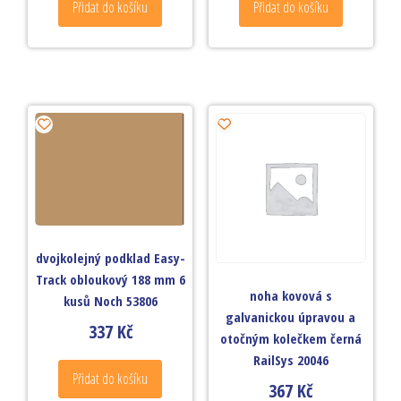
Přidat do košíku
Přidat do košíku
dvojkolejný podklad Easy-
Track obloukový 188 mm 6
noha kovová s
kusů Noch 53806
galvanickou úpravou a
337
Kč
otočným kolečkem černá
RailSys 20046
Přidat do košíku
367
Kč