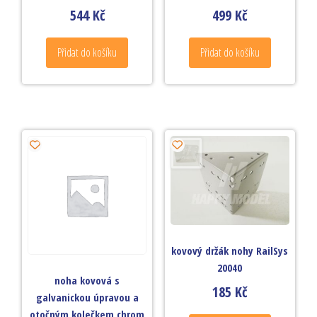
544
Kč
499
Kč
Přidat do košíku
Přidat do košíku
kovový držák nohy RailSys
20040
noha kovová s
185
Kč
galvanickou úpravou a
otočným kolečkem chrom