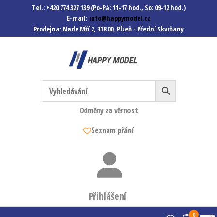
Tel.: +420 774 327 139 (Po-Pá: 11-17 hod., So: 09-12 hod.)
E-mail:
info@happymodel.cz
Prodejna: Nade Mží 2, 318 00, Plzeň - Přední Skvrňany
Happymodel.cz
Modely autíček, modelová
železnice, mašinky, vagóny a
mnohem víc.
Odměny za věrnost
Seznam přání
Přihlášení
0