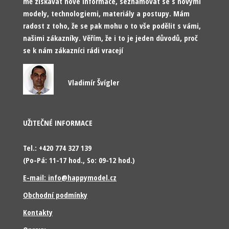
mě získávat nové informace, seznamovat se s novými
modely, technologiemi, materiály a postupy. Mám
radost z toho, že se pak mohu o to vše podělit s vámi,
našimi zákazníky. Věřím, že i to je jeden důvodů, proč
se k nám zákazníci rádi vracejí
Vladimír Švígler
UŽITEČNÉ INFORMACE
Tel.: +420 774 327 139
(Po-Pá: 11-17 hod., So: 09-12 hod.)
E-mail: info@happymodel.cz
Obchodní podmínky
Kontakty