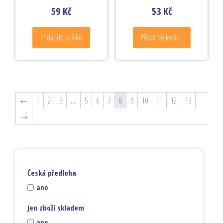
59
Kč
53
Kč
Přidat do košíku
Přidat do košíku
←
1
2
3
…
5
6
7
8
9
10
11
12
13
→
Česká předloha
ano
Jen zboží skladem
ano