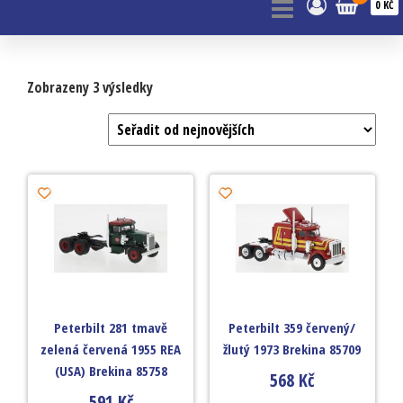
0 KČ
Zobrazeny 3 výsledky
Peterbilt 281 tmavě
Peterbilt 359 červený/
zelená červená 1955 REA
žlutý 1973 Brekina 85709
(USA) Brekina 85758
568
Kč
591
Kč