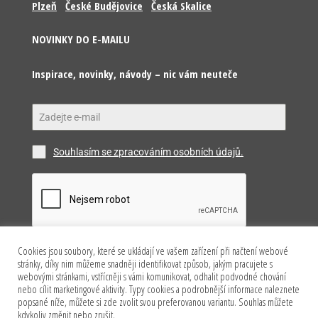
Plzeň
České Budějovice
Česká Skalice
NOVINKY DO E-MAILU
Inspirace, novinky, návody – nic vám neuteče
Souhlasím se zpracováním osobních údajů.
Cookies jsou soubory, které se ukládají ve vašem zařízení při načtení webové
Odeslat
stránky, díky nim můžeme snadněji identifikovat způsob, jakým pracujete s
webovými stránkami, vstřícněji s vámi komunikovat, odhalit podvodné chování
nebo cílit marketingové aktivity. Typy cookies a podrobnější informace naleznete
popsané níže, můžete si zde zvolit svou preferovanou variantu. Souhlas můžete
kdykoliv změnit nebo zrušit.