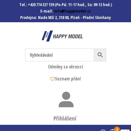
Tel.: +420 774 327 139 (Po-Pá: 11-17 hod., So: 09-12 hod.)
E-mail:
info@happymodel.cz
Prodejna: Nade Mží 2, 318 00, Plzeň - Přední Skvrňany
Happymodel.cz
Modely autíček, modelová
železnice, mašinky, vagóny a
mnohem víc.
Odměny za věrnost
Seznam přání
Přihlášení
0