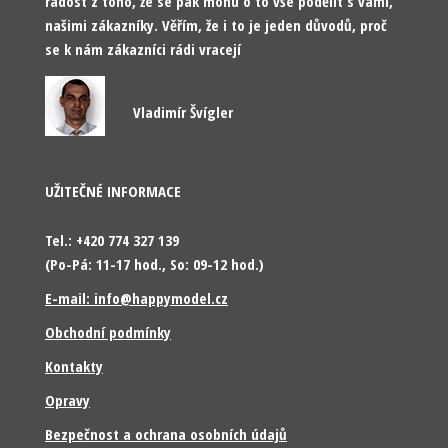
radost z toho, že se pak mohu o to vše podělit s vámi,
našimi zákazníky. Věřím, že i to je jeden důvodů, proč
se k nám zákazníci rádi vracejí
Vladimír Švígler
UŽITEČNÉ INFORMACE
Tel.: +420 774 327 139
(Po-Pá: 11-17 hod., So: 09-12 hod.)
E-mail: info@happymodel.cz
Obchodní podmínky
Kontakty
Opravy
Bezpečnost a ochrana osobních údajů