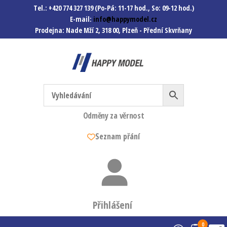
Tel.: +420 774 327 139 (Po-Pá: 11-17 hod., So: 09-12 hod.)
E-mail:
info@happymodel.cz
Prodejna: Nade Mží 2, 318 00, Plzeň - Přední Skvrňany
Happymodel.cz
Modely autíček, modelová
železnice, mašinky, vagóny a
mnohem víc.
Odměny za věrnost
Seznam přání
Přihlášení
0