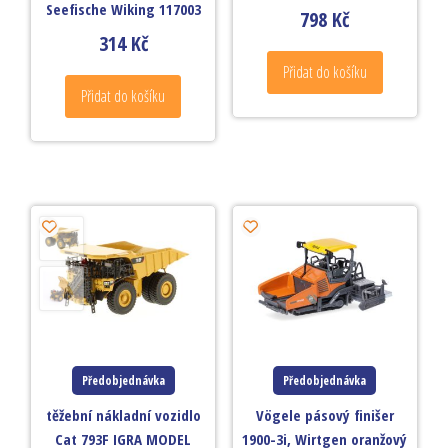
Seefische Wiking 117003
798
Kč
314
Kč
Přidat do košíku
Přidat do košíku
Předobjednávka
Předobjednávka
těžební nákladní vozidlo
Vögele pásový finišer
Cat 793F IGRA MODEL
1900-3i, Wirtgen oranžový