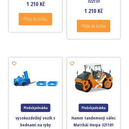
322133
1 210
Kč
1 210
Kč
Přidat do košíku
Přidat do košíku
Předobjednávka
Předobjednávka
vysokozdvižný vozík s
Hamm tandemový válec
bednami na ryby
Matthäi Herpa 321181