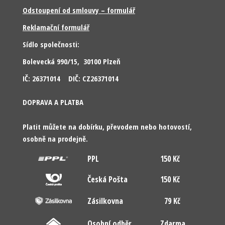
Odstoupení od smlouvy – formulář
Reklamační formulář
Sídlo společnosti:
Bolevecká 990/15, 30100 Plzeň
IČ: 26371014 DIČ: CZ26371014
DOPRAVA A PLATBA
Platit můžete na dobírku, převodem nebo hotovostí,
osobně na prodejně.
PPL
150 Kč
Česká Pošta
150 Kč
Zásilkovna
79 Kč
Osobní odběr
Zdarma