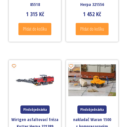
85518
Herpa 321556
1 315
Kč
1 452
Kč
Přidat do košíku
Přidat do košíku
Předobjednávka
Předobjednávka
Wirtgen asfaltovací fréza
nakladač Waran 1500
Kutter Herpa 321389
s kompresorovým