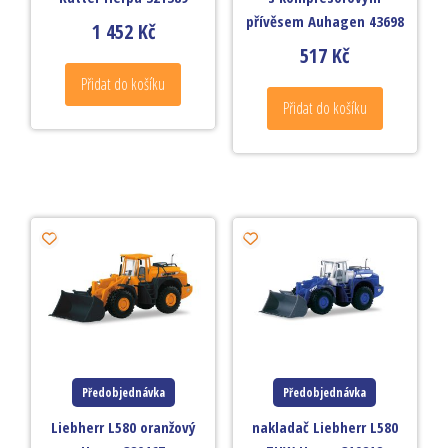
přívěsem Auhagen 43698
1 452
Kč
517
Kč
Přidat do košíku
Přidat do košíku
Předobjednávka
Předobjednávka
Liebherr L580 oranžový
nakladač Liebherr L580