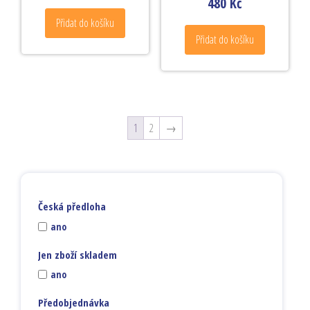
480
Kč
Přidat do košíku
Přidat do košíku
1
2
→
Česká předloha
ano
Jen zboží skladem
ano
Předobjednávka