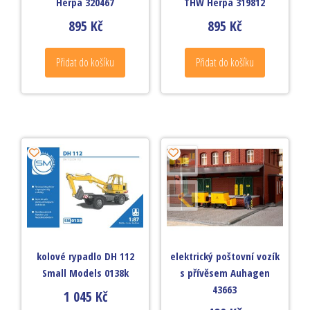
Herpa 320467
THW Herpa 319812
895
Kč
895
Kč
Přidat do košíku
Přidat do košíku
kolové rypadlo DH 112
elektrický poštovní vozík
Small Models 0138k
s přívěsem Auhagen
43663
1 045
Kč