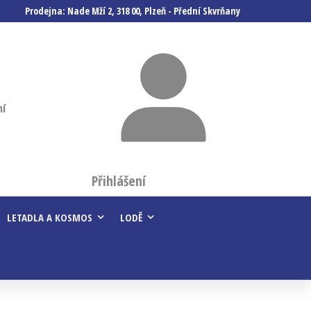
Prodejna: Nade Mží 2, 318 00, Plzeň - Přední Skvrňany
ní
Přihlášení
LETADLA A KOSMOS
LODĚ