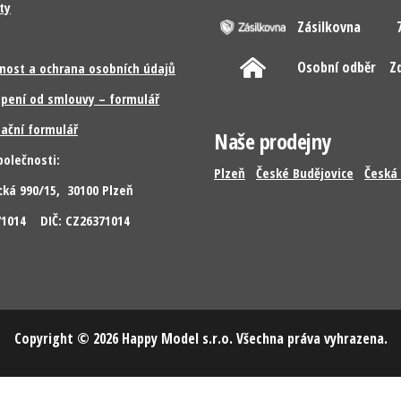
ty
Zásilkovna
7
Osobní odběr
Z
nost a ochrana osobních údajů
pení od smlouvy – formulář
ační formulář
Naše prodejny
polečnosti:
Plzeň
České Budějovice
Česká 
cká 990/15, 30100 Plzeň
371014 DIČ: CZ26371014
Copyright © 2026 Happy Model s.r.o. Všechna práva vyhrazena.