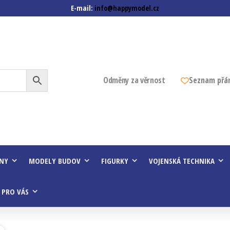
E-mail:
info@happymodel.cz
z
Odměny za věrnost
Seznam přá
INY
MODELY BUDOV
FIGURKY
VOJENSKÁ TECHNIKA
 PRO VÁS