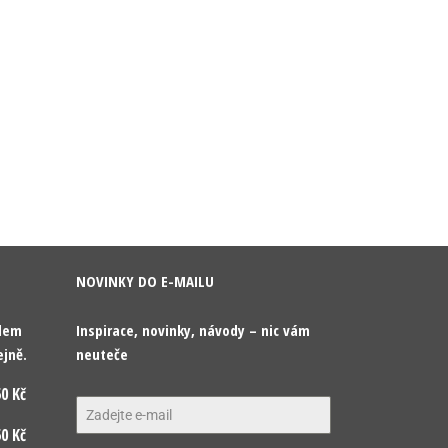
NOVINKY DO E-MAILU
odem
Inspirace, novinky, návody – nic vám
ejně.
neuteče
0 Kč
0 Kč