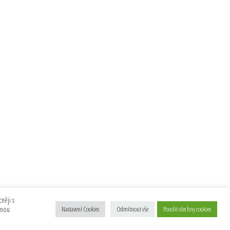
něji s
anou
Nastavení Cookies
Odmítnout vše
Povolit všechny cookies