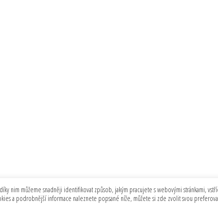
díky nim můžeme snadněji identifikovat způsob, jakým pracujete s webovými stránkami, vstříc
ookies a podrobnější informace naleznete popsané níže, můžete si zde zvolit svou preferov