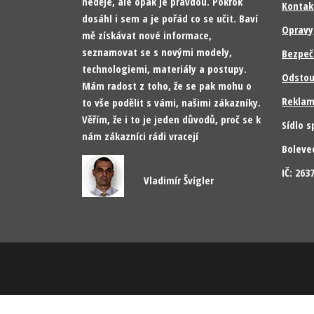
neděje, ale opak je pravdou. Pokrok
Kontak
dosáhl i sem a je pořád co se učit. Baví
Opravy
mě získávat nové informace,
seznamovat se s novými modely,
Bezpeč
technologiemi, materiály a postupy.
Odstou
Mám radost z toho, že se pak mohu o
Reklam
to vše podělit s vámi, našimi zákazníky.
Věřím, že i to je jeden důvodů, proč se k
Sídlo s
nám zákazníci rádi vracejí
Boleve
IČ: 26
Vladimír Švígler