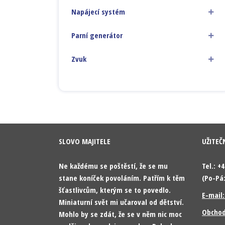
Napájecí systém
Parní generátor
Zvuk
SLOVO MAJITELE
UŽITEČ
Ne každému se poštěstí, že se mu
Tel.: +
stane koníček povoláním. Patřím k těm
(Po-Pá:
šťastlivcům, kterým se to povedlo.
E-mail
Miniaturní svět mi učaroval od dětství.
Obchod
Mohlo by se zdát, že se v něm nic moc