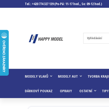
Tel.: +420 774 327 139 (Po-Pá: 11-17 hod., So: 09-12 hod.)
Happymodel.c
Modely
autíček,
modelová
železnice,
mašinky,
vagóny a
mnohem
víc.
MODELY VLAKŮ
MODELY AUT
TVORBA KRAJ
DÁRKOVÝ POUKAZ
OPRAVY
OSTATNÍ
TIPY