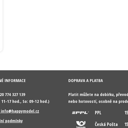
NÉ INFORMACE
DOPRAVA A PLATBA
420 774 327 139
Platit můžete na dobírku, přev
 11-17 hod., So: 09-12 hod.)
nebo hotovostí, osobně na prod
: info@happymodel.cz
PPL
15
ní podmínky
Česká Pošta
15