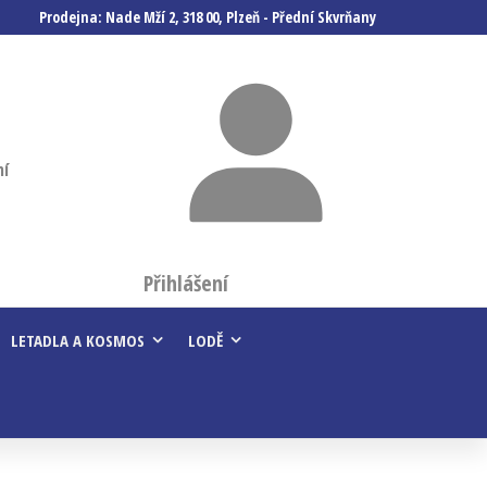
Prodejna: Nade Mží 2, 318 00, Plzeň - Přední Skvrňany
ní
Přihlášení
LETADLA A KOSMOS
LODĚ