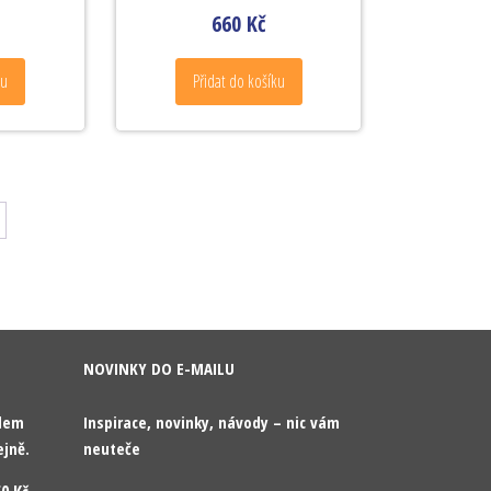
660
Kč
ku
Přidat do košíku
NOVINKY DO E-MAILU
odem
Inspirace, novinky, návody – nic vám
ejně.
neuteče