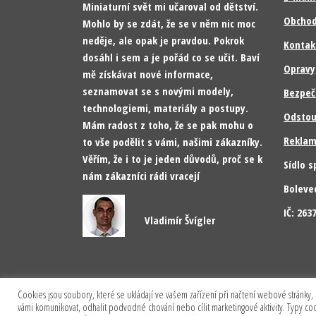
Miniaturní svět mi učaroval od dětství.
Obchod
Mohlo by se zdát, že se v něm nic moc
neděje, ale opak je pravdou. Pokrok
Kontak
dosáhl i sem a je pořád co se učit. Baví
Opravy
mě získávat nové informace,
seznamovat se s novými modely,
Bezpeč
technologiemi, materiály a postupy.
Odstou
Mám radost z toho, že se pak mohu o
Reklam
to vše podělit s vámi, našimi zákazníky.
Věřím, že i to je jeden důvodů, proč se k
Sídlo s
nám zákazníci rádi vracejí
Boleve
IČ: 26
Vladimír Švígler
Cookies jsou soubory, které se ukládají ve vašem zařízení při načtení webové stránky, 
vámi komunikovat, odhalit podvodné chování nebo cílit marketingové aktivity. Typy c