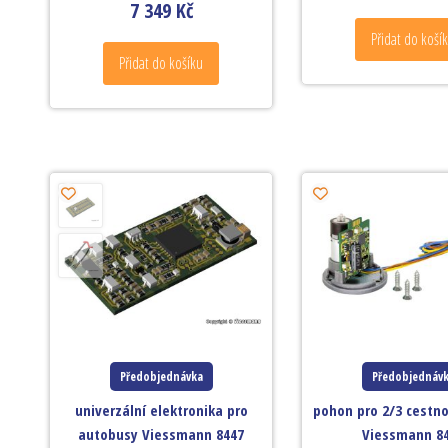
7 349
Kč
Přidat do koší
Přidat do košíku
Předobjednávka
Předobjednáv
univerzální elektronika pro
pohon pro 2/3 cestn
autobusy Viessmann 8447
Viessmann 8