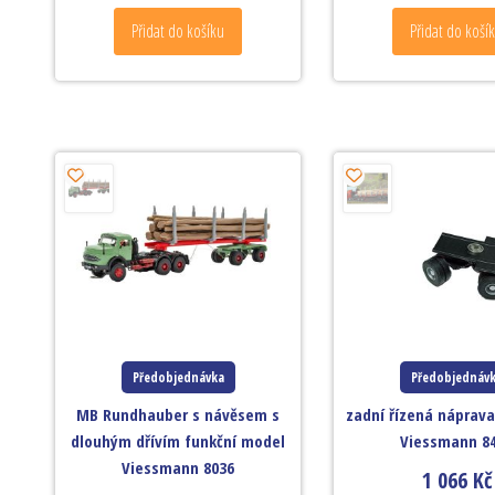
Přidat do košíku
Přidat do koší
Předobjednávka
Předobjednáv
MB Rundhauber s návěsem s
zadní řízená náprava
dlouhým dřívím funkční model
Viessmann 8
Viessmann 8036
1 066
Kč