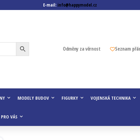
E-mail:
info@happymodel.cz
z
Odměny za věrnost
Seznam přá
INY
MODELY BUDOV
FIGURKY
VOJENSKÁ TECHNIKA
 PRO VÁS