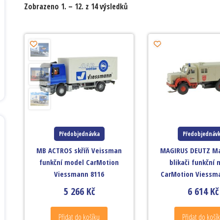
Zobrazeno 1. – 12. z 14 výsledků
Předobjednávka
Předobjednáv
MB ACTROS skříň Veissman
MAGIRUS DEUTZ Ma
funkční model CarMotion
blikači funkční
Viessmann 8116
CarMotion Viessm
5 266
Kč
6 614
Kč
Přidat do košíku
Přidat do koší