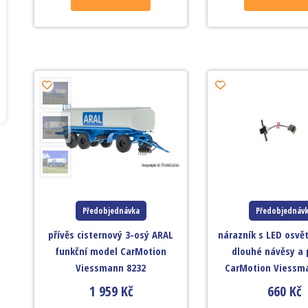
Předobjednávka
Předobjednáv
přívěs cisternový 3-osý ARAL
nárazník s LED osvě
funkční model CarMotion
dlouhé návěsy a 
Viessmann 8232
CarMotion Viessm
1 959
Kč
660
Kč