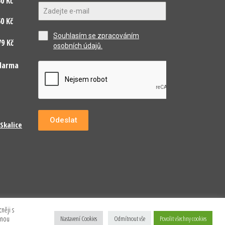
0 Kč
0 Kč
Souhlasím se zpracováním
9 Kč
osobních údajů.
darma
Odeslat
Skalice
něji s
anou
Nastavení Cookies
Odmítnout vše
Povolit všechny cookies