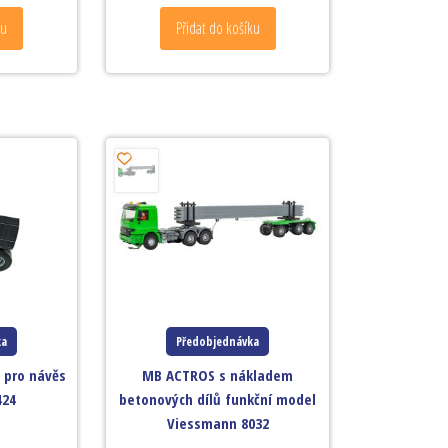
ku
Přidat do košíku
ka
Předobjednávka
 pro návěs
MB ACTROS s nákladem
424
betonových dílů funkční model
Viessmann 8032