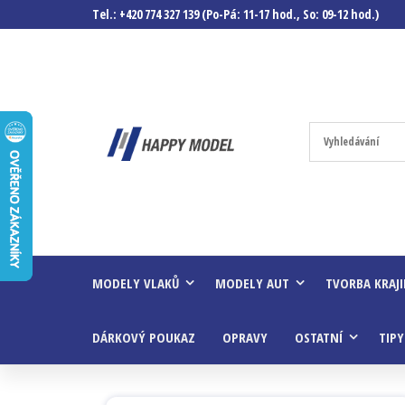
Tel.: +420 774 327 139 (Po-Pá: 11-17 hod., So: 09-12 hod.)
Happymodel.c
Modely
autíček,
modelová
železnice,
mašinky,
vagóny a
mnohem
víc.
MODELY VLAKŮ
MODELY AUT
TVORBA KRAJ
DÁRKOVÝ POUKAZ
OPRAVY
OSTATNÍ
TIPY