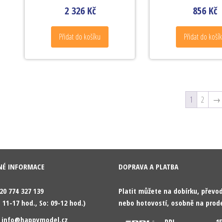
2 326
Kč
856
Kč
Přidat do košíku
Přidat do koší
1
2
→
NÉ INFORMACE
DOPRAVA A PLATBA
420 774 327 139
Platit můžete na dobírku, přev
 11-17 hod., So: 09-12 hod.)
nebo hotovostí, osobně na prod
: info@happymodel.cz