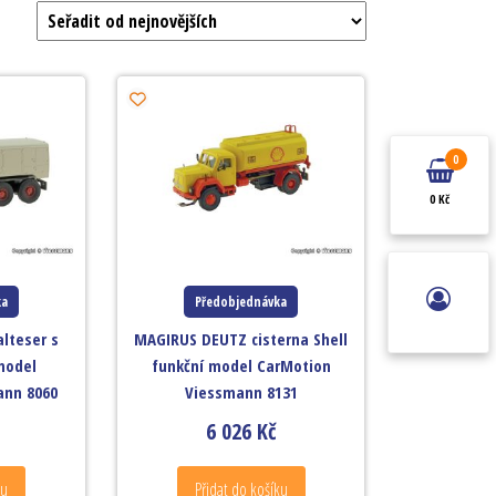
0
0 Kč
ka
Předobjednávka
lteser s
MAGIRUS DEUTZ cisterna Shell
 model
funkční model CarMotion
ann 8060
Viessmann 8131
6 026
Kč
ku
Přidat do košíku