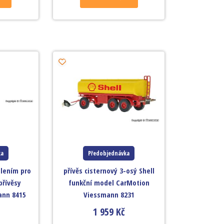
ka
Předobjednávka
tlením pro
přívěs cisternový 3-osý Shell
přívěsy
funkční model CarMotion
ann 8415
Viessmann 8231
1 959
Kč