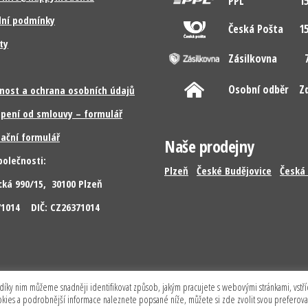
PPL
15
ní podmínky
Česká Pošta
15
ty
Zásilkovna
7
Osobní odběr
Z
nost a ochrana osobních údajů
pení od smlouvy – formulář
ační formulář
Naše prodejny
polečnosti:
Plzeň
České Budějovice
Česká 
cká 990/15, 30100 Plzeň
371014 DIČ: CZ26371014
díky nim můžeme snadněji identifikovat způsob, jakým pracujete s webovými stránkami, vstříc
Copyright © 2026 Happy Model s.r.o. Všechna práva vyhrazena.
ookies a podrobnější informace naleznete popsané níže, můžete si zde zvolit svou preferov