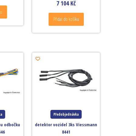
7 104
Kč
ku
Přidat do košíku
ka
Předobjednávka
ou odbočku
detektor vozidel 3ks Viessmann
446
8441