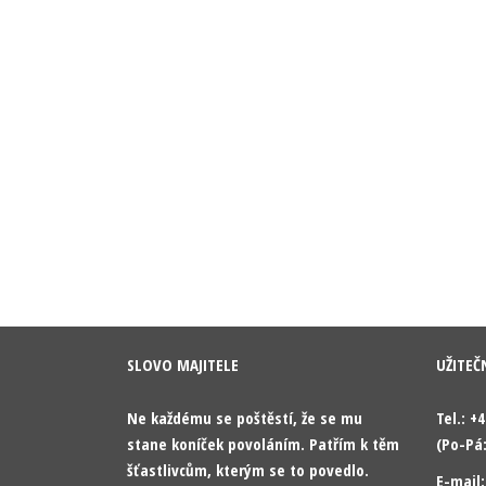
SLOVO MAJITELE
UŽITEČ
Ne každému se poštěstí, že se mu
Tel.: +
stane koníček povoláním. Patřím k těm
(Po-Pá:
šťastlivcům, kterým se to povedlo.
E-mail