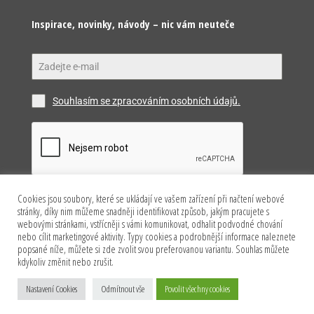
Inspirace, novinky, návody – nic vám neuteče
Souhlasím se zpracováním osobních údajů.
Cookies jsou soubory, které se ukládají ve vašem zařízení při načtení webové
Odeslat
stránky, díky nim můžeme snadněji identifikovat způsob, jakým pracujete s
webovými stránkami, vstřícněji s vámi komunikovat, odhalit podvodné chování
nebo cílit marketingové aktivity. Typy cookies a podrobnější informace naleznete
popsané níže, můžete si zde zvolit svou preferovanou variantu. Souhlas můžete
kdykoliv změnit nebo zrušit.
Copyright © 2026 Happy Model s.r.o. Všechna práva
Nastavení Cookies
Odmítnout vše
Povolit všechny cookies
vyhrazena.