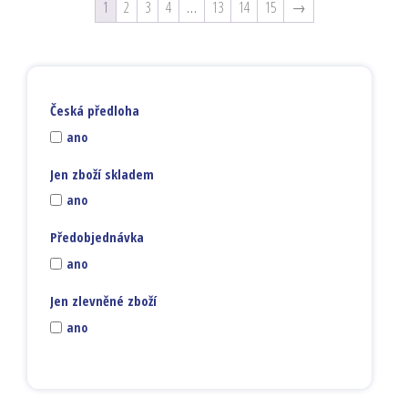
1
2
3
4
…
13
14
15
→
Česká předloha
ano
Jen zboží skladem
ano
Předobjednávka
ano
Jen zlevněné zboží
ano