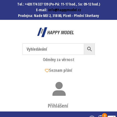
Tel.: +420 774 327 139 (Po-Pá: 11-17 hod., So: 09-12 hod.)
E-mail:
info@happymodel.cz
Prodejna: Nade Mží 2, 318 00, Plzeň - Přední Skvrňany
Happymodel.cz
Modely autíček, modelová
železnice, mašinky, vagóny a
mnohem víc.
Odměny za věrnost
Seznam přání
Přihlášení
0