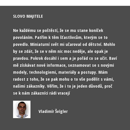
SLOVO MAJITELE
Ne každému se poštěstí, že se mu stane koníček
povoláním. Patřím k těm šťastlivcům, kterým se to
povedlo. Miniaturní svět mi učaroval od dětství. Mohlo
by se zdát, že se v něm nic moc neděje, ale opak je
pravdou. Pokrok dosáhl i sem a je pořád co se učit. Baví
mě získávat nové informace, seznamovat se s novými
modely, technologiemi, materiály a postupy. Mám
radost z toho, že se pak mohu o to vše podělit s vámi,
našimi zákazníky. Věřím, že i to je jeden důvodů, proč
se k nám zákazníci rádi vracejí
Vladimír Švígler