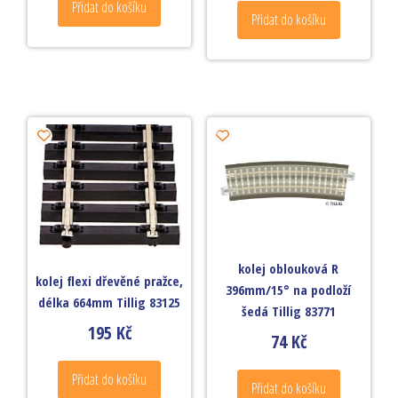
Přidat do košíku
Přidat do košíku
kolej oblouková R
kolej flexi dřevěné pražce,
396mm/15° na podloží
délka 664mm Tillig 83125
šedá Tillig 83771
195
Kč
74
Kč
Přidat do košíku
Přidat do košíku