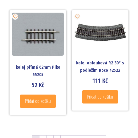
kolej oblouková R2 30° s
kolej přímá 62mm Piko
podložím Roco 42522
55205
111
Kč
52
Kč
Přidat do košíku
Přidat do košíku