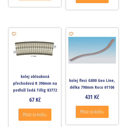
kolej oblouková
kolej flexi G800 Geo Line,
přechodová R 396mm na
délka 790mm Roco 61106
podloží šedá Tillig 83772
431
Kč
67
Kč
Přidat do košíku
Přidat do košíku