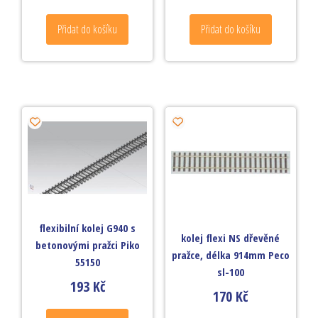
Přidat do košíku
Přidat do košíku
flexibilní kolej G940 s
kolej flexi NS dřevěné
betonovými pražci Piko
pražce, délka 914mm Peco
55150
sl-100
193
Kč
170
Kč