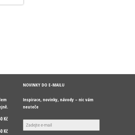
NOVINKY DO E-MAILU
odem
Inspirace, novinky, návody – nic vám
ejně.
neuteče
0 Kč
0 Kč