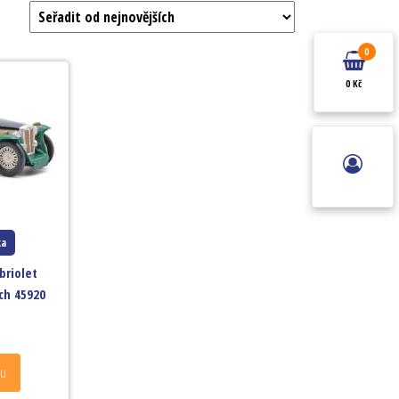
0
0 Kč
ka
briolet
ch 45920
ku