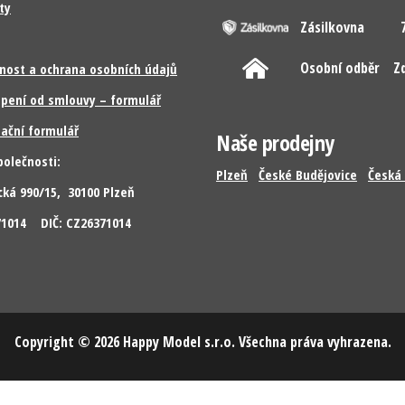
ty
Zásilkovna
7
Osobní odběr
Z
nost a ochrana osobních údajů
pení od smlouvy – formulář
ační formulář
Naše prodejny
polečnosti:
Plzeň
České Budějovice
Česká 
cká 990/15, 30100 Plzeň
371014 DIČ: CZ26371014
Copyright © 2026 Happy Model s.r.o. Všechna práva vyhrazena.