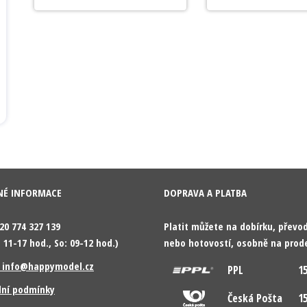
NÉ INFORMACE
DOPRAVA A PLATBA
420 774 327 139
Platit můžete na dobírku, přev
 11-17 hod., So: 09-12 hod.)
nebo hotovostí, osobně na prod
: info@happymodel.cz
PPL
15
ní podmínky
Česká Pošta
15