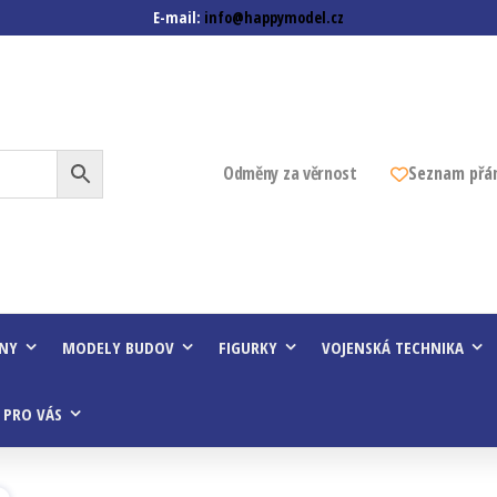
E-mail:
info@happymodel.cz
z
Odměny za věrnost
Seznam přá
INY
MODELY BUDOV
FIGURKY
VOJENSKÁ TECHNIKA
 PRO VÁS