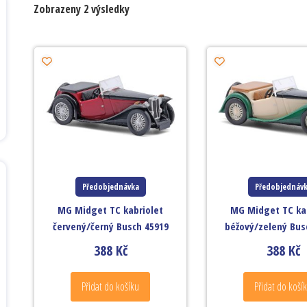
Zobrazeny 2 výsledky
Předobjednávka
Předobjednáv
MG Midget TC kabriolet
MG Midget TC ka
červený/černý Busch 45919
béžový/zelený Bus
388
Kč
388
Kč
Přidat do košíku
Přidat do koší