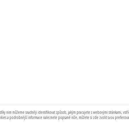
díky nim můžeme snadněji identifikovat způsob, jakým pracujete s webovými stránkami, vstříc
ookies a podrobnější informace naleznete popsané níže, můžete si zde zvolit svou preferov