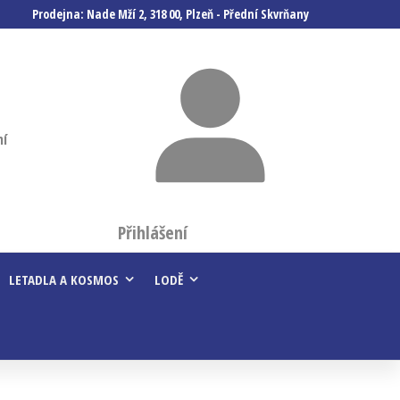
Prodejna: Nade Mží 2, 318 00, Plzeň - Přední Skvrňany
ní
Přihlášení
LETADLA A KOSMOS
LODĚ