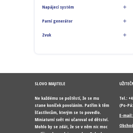
Napájecí systém
Parní generátor
Zvuk
SLOVO MAJITELE
UŽITEČ
Ne každému se poštěstí, že se mu
Tel.: +
stane koníček povoláním. Patřím k těm
(Po-Pá:
šťastlivcům, kterým se to povedlo.
E-mail
Miniaturní svět mi učaroval od dětství.
Obchod
Mohlo by se zdát, že se v něm nic moc