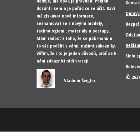
neděje, ale opak je pravdou. Pokrok
Kontak
dosáhl i sem a je pořád co se učit. Baví
Opravy
mě získávat nové informace,
seznamovat se s novými modely,
Bezpeč
technologiemi, materiály a postupy.
Odstou
Mám radost z toho, že se pak mohu o
Reklam
to vše podělit s vámi, našimi zákazníky.
Věřím, že i to je jeden důvodů, proč se k
Sídlo s
nám zákazníci rádi vracejí
Boleve
IČ: 26
Vladimír Švígler