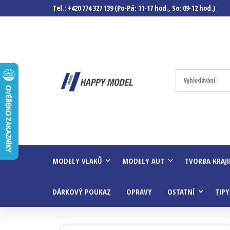
Tel.: +420 774 327 139 (Po-Pá: 11-17 hod., So: 09-12 hod.)
Happymodel.c
Modely
autíček,
modelová
železnice,
mašinky,
vagóny a
mnohem
víc.
MODELY VLAKŮ
MODELY AUT
TVORBA KRAJ
DÁRKOVÝ POUKAZ
OPRAVY
OSTATNÍ
TIPY