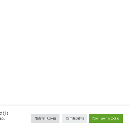
něji s
anou
Nastavení Cookies
Odmítnout vše
Povolit všechny cookies