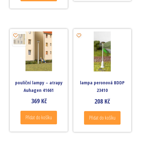
pouliční lampy – atrapy
lampa peronová BDDP
Auhagen 41661
23410
369
Kč
208
Kč
Přidat do košíku
Přidat do košíku