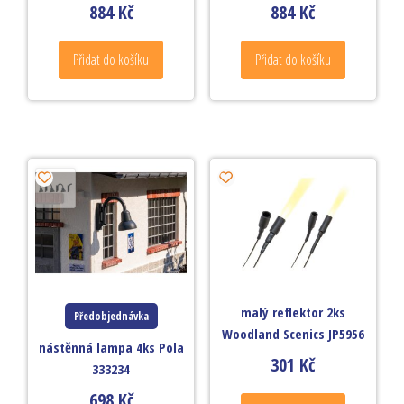
884
Kč
884
Kč
Přidat do košíku
Přidat do košíku
malý reflektor 2ks
Předobjednávka
Woodland Scenics JP5956
nástěnná lampa 4ks Pola
301
Kč
333234
698
Kč