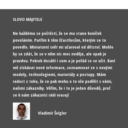
SLOVO MAJITELE
Ne každému se poštěstí, že se mu stane koníček
povoláním. Patřím k těm šťastlivcům, kterým se to
povedlo. Miniaturní svět mi učaroval od dětství. Mohlo
by se zdát, že se v něm nic moc neděje, ale opak je
pravdou. Pokrok dosáhl i sem a je pořád co se učit. Baví
mě získávat nové informace, seznamovat se s novými
modely, technologiemi, materiály a postupy. Mám
radost z toho, že se pak mohu o to vše podělit s vámi,
našimi zákazníky. Věřím, že i to je jeden důvodů, proč
se k nám zákazníci rádi vracejí
Vladimír Švígler