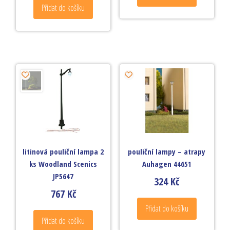
Přidat do košíku
litinová pouliční lampa 2
pouliční lampy – atrapy
ks Woodland Scenics
Auhagen 44651
JP5647
324
Kč
767
Kč
Přidat do košíku
Přidat do košíku