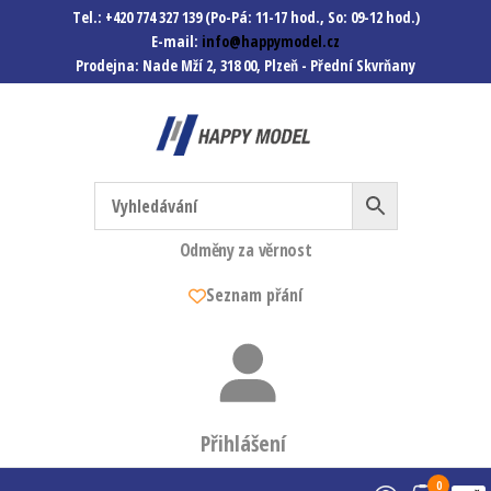
Tel.: +420 774 327 139 (Po-Pá: 11-17 hod., So: 09-12 hod.)
E-mail:
info@happymodel.cz
Prodejna: Nade Mží 2, 318 00, Plzeň - Přední Skvrňany
Happymodel.cz
Modely autíček, modelová
železnice, mašinky, vagóny a
mnohem víc.
Odměny za věrnost
Seznam přání
Přihlášení
0