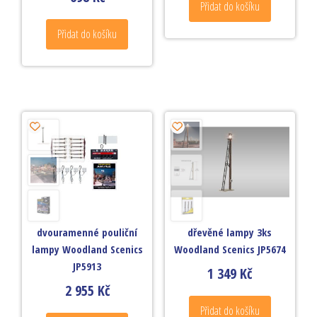
Přidat do košíku
Přidat do košíku
dvouramenné pouliční
dřevěné lampy 3ks
lampy Woodland Scenics
Woodland Scenics JP5674
JP5913
1 349
Kč
2 955
Kč
Přidat do košíku