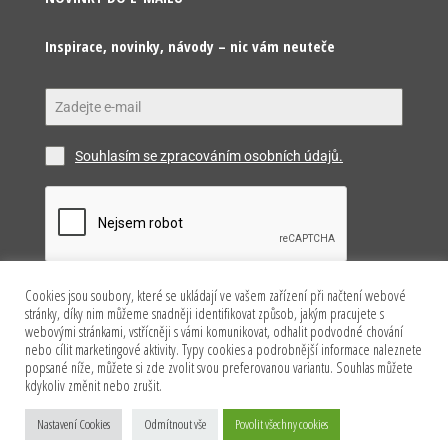
Inspirace, novinky, návody – nic vám neuteče
Souhlasím se zpracováním osobních údajů.
Cookies jsou soubory, které se ukládají ve vašem zařízení při načtení webové
Odeslat
stránky, díky nim můžeme snadněji identifikovat způsob, jakým pracujete s
webovými stránkami, vstřícněji s vámi komunikovat, odhalit podvodné chování
nebo cílit marketingové aktivity. Typy cookies a podrobnější informace naleznete
popsané níže, můžete si zde zvolit svou preferovanou variantu. Souhlas můžete
kdykoliv změnit nebo zrušit.
Copyright © 2026 Happy Model s.r.o. Všechna práva
Nastavení Cookies
Odmítnout vše
Povolit všechny cookies
vyhrazena.