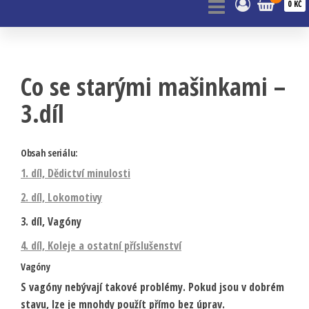
0 KČ
Co se starými mašinkami –
3.díl
Obsah seriálu:
1. díl, Dědictví minulosti
2. díl, Lokomotivy
3. díl, Vagóny
4. díl, Koleje a ostatní příslušenství
Vagóny
S vagóny nebývají takové problémy. Pokud jsou v dobrém
stavu, lze je mnohdy použít přímo bez úprav.