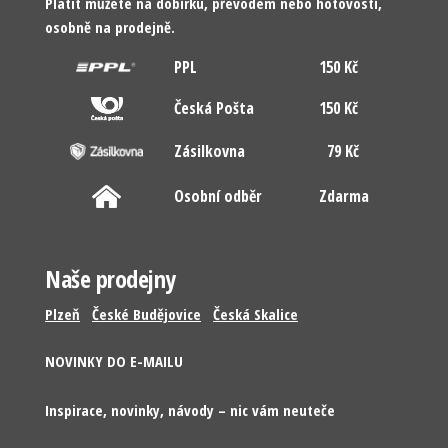
Platit můžete na dobírku, převodem nebo hotovostí,
osobně na prodejně.
PPL
150 Kč
Česká Pošta
150 Kč
Zásilkovna
79 Kč
Osobní odběr
Zdarma
Naše prodejny
Plzeň
České Budějovice
Česká Skalice
NOVINKY DO E-MAILU
Inspirace, novinky, návody – nic vám neuteče