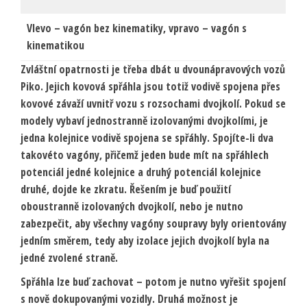
Vlevo – vagón bez kinematiky, vpravo – vagón s
kinematikou
Zvláštní opatrnosti je třeba dbát u dvounápravových vozů
Piko. Jejich kovová spřáhla jsou totiž vodivě spojena přes
kovové závaží uvnitř vozu s rozsochami dvojkolí. Pokud se
modely vybaví jednostranně izolovanými dvojkolími, je
jedna kolejnice vodivě spojena se spřáhly. Spojíte-li dva
takovéto vagóny, přičemž jeden bude mít na spřáhlech
potenciál jedné kolejnice a druhý potenciál kolejnice
druhé, dojde ke zkratu. Řešením je buď použití
oboustranně izolovaných dvojkolí, nebo je nutno
zabezpečit, aby všechny vagóny soupravy byly orientovány
jedním směrem, tedy aby izolace jejich dvojkolí byla na
jedné zvolené straně.
Spřáhla lze buď zachovat – potom je nutno vyřešit spojení
s nově dokupovanými vozidly. Druhá možnost je