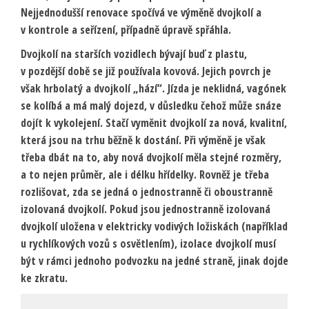
Nejjednodušší renovace spočívá ve výměně dvojkolí a
v kontrole a seřízení, případně úpravě spřáhla.
Dvojkolí na starších vozidlech bývají buď z plastu,
v pozdější době se již používala kovová. Jejich povrch je
však hrbolatý a dvojkolí „hází“. Jízda je neklidná, vagónek
se kolíbá a má malý dojezd, v důsledku čehož může snáze
dojít k vykolejení. Stačí vyměnit dvojkolí za nová, kvalitní,
která jsou na trhu běžně k dostání. Při výměně je však
třeba dbát na to, aby nová dvojkolí měla stejné rozměry,
a to nejen průměr, ale i délku hřídelky. Rovněž je třeba
rozlišovat, zda se jedná o jednostranně či oboustranně
izolovaná dvojkolí. Pokud jsou jednostranně izolovaná
dvojkolí uložena v elektricky vodivých ložiskách (například
u rychlíkových vozů s osvětlením), izolace dvojkolí musí
být v rámci jednoho podvozku na jedné straně, jinak dojde
ke zkratu.