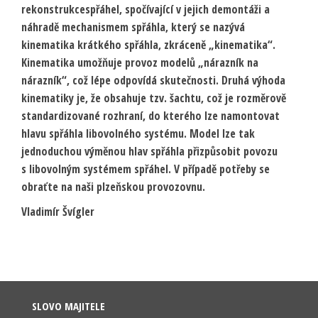
rekonstrukcespřáhel, spočívající v jejich demontáži a
náhradě mechanismem spřáhla, který se nazývá
kinematika krátkého spřáhla, zkráceně „kinematika“.
Kinematika umožňuje provoz modelů „nárazník na
nárazník“, což lépe odpovídá skutečnosti. Druhá výhoda
kinematiky je, že obsahuje tzv. šachtu, což je rozměrově
standardizované rozhraní, do kterého lze namontovat
hlavu spřáhla libovolného systému. Model lze tak
jednoduchou výměnou hlav spřáhla přizpůsobit povozu
s libovolným systémem spřáhel. V případě potřeby se
obraťte na naši plzeňskou provozovnu.
Vladimír Švígler
SLOVO MAJITELE