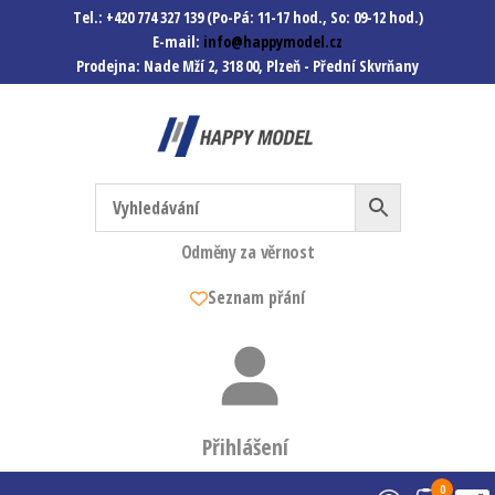
Tel.: +420 774 327 139 (Po-Pá: 11-17 hod., So: 09-12 hod.)
E-mail:
info@happymodel.cz
Prodejna: Nade Mží 2, 318 00, Plzeň - Přední Skvrňany
Happymodel.cz
Modely autíček, modelová
železnice, mašinky, vagóny a
mnohem víc.
Odměny za věrnost
Seznam přání
Přihlášení
0