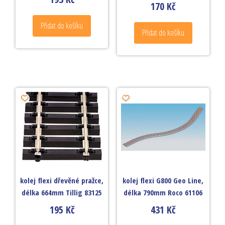
170
Kč
Přidat do košíku
Přidat do košíku
kolej flexi dřevěné pražce,
kolej flexi G800 Geo Line,
délka 664mm Tillig 83125
délka 790mm Roco 61106
195
Kč
431
Kč