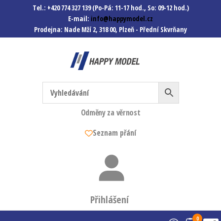
Tel.: +420 774 327 139 (Po-Pá: 11-17 hod., So: 09-12 hod.)
E-mail:
info@happymodel.cz
Prodejna: Nade Mží 2, 318 00, Plzeň - Přední Skvrňany
Happymodel.cz
Modely autíček, modelová
železnice, mašinky, vagóny a
mnohem víc.
Odměny za věrnost
Seznam přání
Přihlášení
0