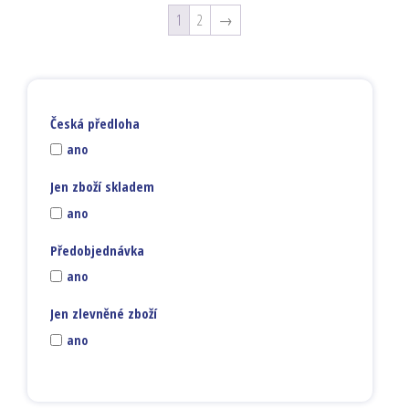
1
2
→
Česká předloha
ano
Jen zboží skladem
ano
Předobjednávka
ano
Jen zlevněné zboží
ano