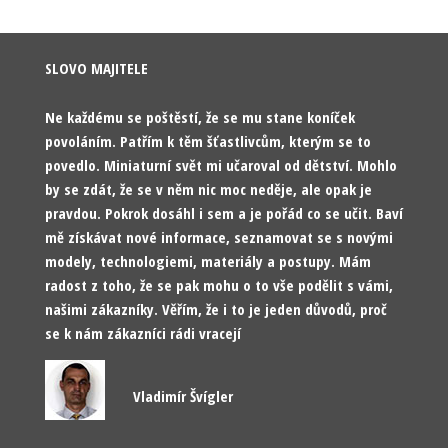
SLOVO MAJITELE
Ne každému se poštěstí, že se mu stane koníček
povoláním. Patřím k těm šťastlivcům, kterým se to
povedlo. Miniaturní svět mi učaroval od dětství. Mohlo
by se zdát, že se v něm nic moc neděje, ale opak je
pravdou. Pokrok dosáhl i sem a je pořád co se učit. Baví
mě získávat nové informace, seznamovat se s novými
modely, technologiemi, materiály a postupy. Mám
radost z toho, že se pak mohu o to vše podělit s vámi,
našimi zákazníky. Věřím, že i to je jeden důvodů, proč
se k nám zákazníci rádi vracejí
Vladimír Švígler