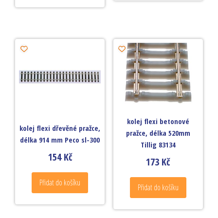
kolej flexi betonové
kolej flexi dřevěné pražce,
pražce, délka 520mm
délka 914 mm Peco sl-300
Tillig 83134
154
Kč
173
Kč
Přidat do košíku
Přidat do košíku