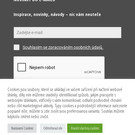
Inspirace, novinky, návody – nic vám neuteče
Souhlasím se zpracováním osobních údajů.
Cookies jsou soubory, které se ukládají ve vašem zařízení při načtení webové
Odeslat
stránky, díky nim můžeme snadněji identifikovat způsob, jakým pracujete s
webovými stránkami, vstřícněji s vámi komunikovat, odhalit podvodné chování
nebo cílit marketingové aktivity. Typy cookies a podrobnější informace naleznete
popsané níže, můžete si zde zvolit svou preferovanou variantu. Souhlas můžete
kdykoliv změnit nebo zrušit.
Copyright © 2026 Happy Model s.r.o. Všechna práva
Nastavení Cookies
Odmítnout vše
Povolit všechny cookies
vyhrazena.