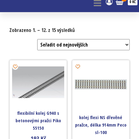
0 KČ
Zobrazeno 1. – 12. z 15 výsledků
flexibilní kolej G940 s
kolej flexi NS dřevěné
betonovými pražci Piko
pražce, délka 914mm Peco
55150
sl-100
193
Kč