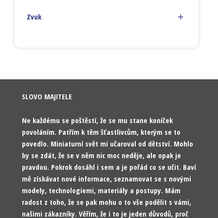
Zvuk
SLOVO MAJITELE
Ne každému se poštěstí, že se mu stane koníček
povoláním. Patřím k těm šťastlivcům, kterým se to
povedlo. Miniaturní svět mi učaroval od dětství. Mohlo
by se zdát, že se v něm nic moc neděje, ale opak je
pravdou. Pokrok dosáhl i sem a je pořád co se učit. Baví
mě získávat nové informace, seznamovat se s novými
modely, technologiemi, materiály a postupy. Mám
radost z toho, že se pak mohu o to vše podělit s vámi,
našimi zákazníky. Věřím, že i to je jeden důvodů, proč