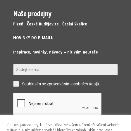
Naše prodejny
Plzeň
České Budějovice
Česká Skalice
NOVINKY DO E-MAILU
Inspirace, novinky, návody – nic vám neuteče
Souhlasím se zpracováním osobních údajů.
Cookies jsou soubory, které se ukládají ve vašem zařízení při načtení webové
Odeslat
stránky, díky nim můžeme snadněji identifikovat způsob, jakým pracujete s