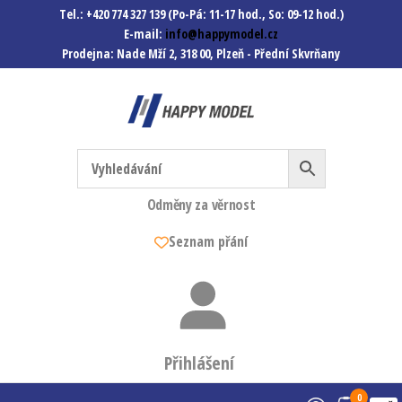
Tel.: +420 774 327 139 (Po-Pá: 11-17 hod., So: 09-12 hod.)
E-mail:
info@happymodel.cz
Prodejna: Nade Mží 2, 318 00, Plzeň - Přední Skvrňany
Happymodel.cz
Modely autíček, modelová
železnice, mašinky, vagóny a
mnohem víc.
Odměny za věrnost
Seznam přání
Přihlášení
0