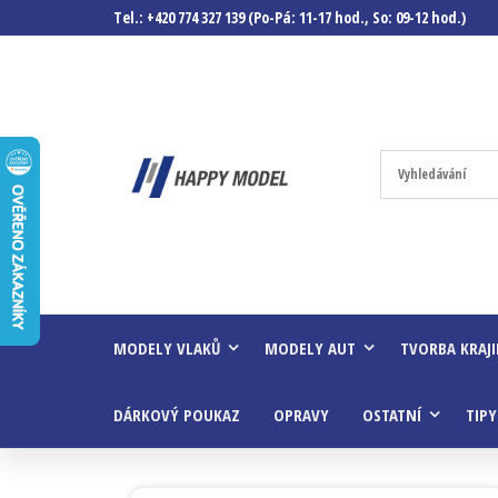
Tel.: +420 774 327 139 (Po-Pá: 11-17 hod., So: 09-12 hod.)
Happymodel.c
Modely
autíček,
modelová
železnice,
mašinky,
vagóny a
mnohem
víc.
MODELY VLAKŮ
MODELY AUT
TVORBA KRAJ
DÁRKOVÝ POUKAZ
OPRAVY
OSTATNÍ
TIPY