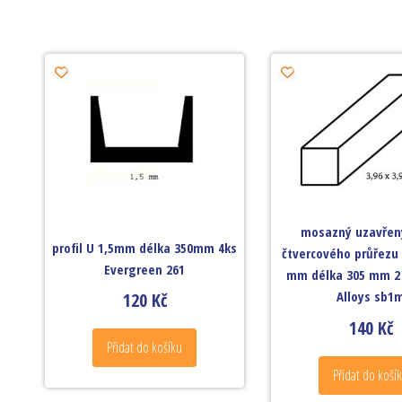
mosazný uzavřený
profil U 1,5mm délka 350mm 4ks
čtvercového průřezu 
Evergreen 261
mm délka 305 mm 2 
Alloys sb1
120
Kč
140
Kč
Přidat do košíku
Přidat do koší