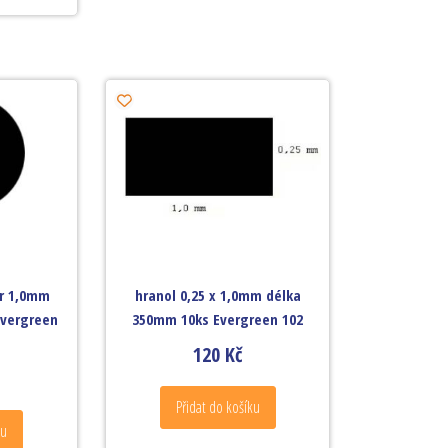
ěr 1,0mm
hranol 0,25 x 1,0mm délka
Evergreen
350mm 10ks Evergreen 102
120
Kč
Přidat do košíku
ku