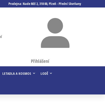
Prodejna: Nade Mží 2, 318 00, Plzeň - Přední Skvrňany
ní
Přihlášení
LETADLA A KOSMOS
LODĚ