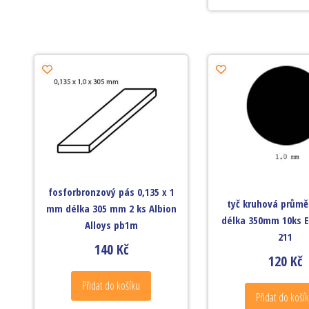
fosforbronzový pás 0,135 x 1
tyč kruhová prům
mm délka 305 mm 2 ks Albion
délka 350mm 10ks 
Alloys pb1m
211
140
Kč
120
Kč
Přidat do košíku
Přidat do koší