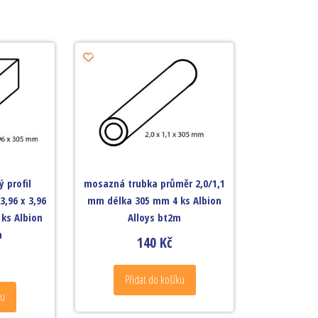
 profil
mosazná trubka průměr 2,0/1,1
3,96 x 3,96
mm délka 305 mm 4 ks Albion
ks Albion
Alloys bt2m
m
140
Kč
Přidat do košíku
ku