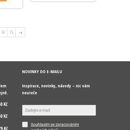
14
15
→
NOVINKY DO E-MAILU
odem
Inspirace, novinky, návody – nic vám
ejně.
neuteče
0 Kč
0 Kč
Souhlasím se zpracováním
9 Kč