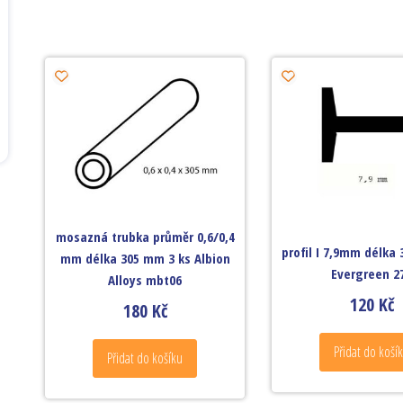
mosazná trubka průměr 0,6/0,4
profil I 7,9mm délka
mm délka 305 mm 3 ks Albion
Evergreen 2
Alloys mbt06
120
Kč
180
Kč
Přidat do koší
Přidat do košíku