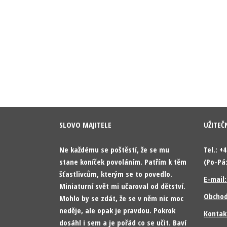
SLOVO MAJITELE
UŽITEČ
Ne každému se poštěstí, že se mu
Tel.: +
stane koníček povoláním. Patřím k těm
(Po-Pá:
šťastlivcům, kterým se to povedlo.
E-mail
Miniaturní svět mi učaroval od dětství.
Obchod
Mohlo by se zdát, že se v něm nic moc
neděje, ale opak je pravdou. Pokrok
Kontak
dosáhl i sem a je pořád co se učit. Baví