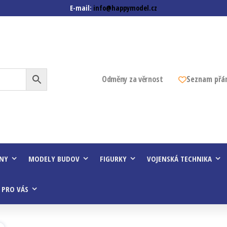
E-mail:
info@happymodel.cz
z
Odměny za věrnost
Seznam přá
INY
MODELY BUDOV
FIGURKY
VOJENSKÁ TECHNIKA
 PRO VÁS