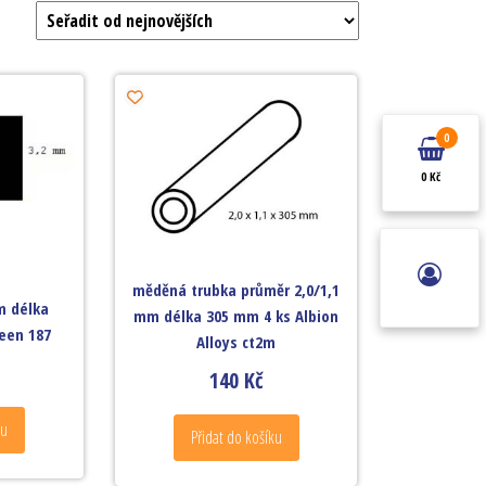
0
0 Kč
měděná trubka průměr 2,0/1,1
m délka
mm délka 305 mm 4 ks Albion
een 187
Alloys ct2m
140
Kč
ku
Přidat do košíku