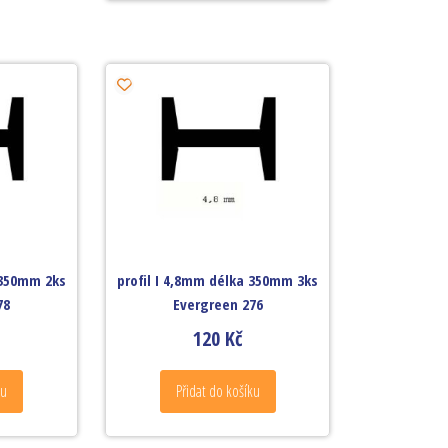
 350mm 2ks
profil I 4,8mm délka 350mm 3ks
78
Evergreen 276
120
Kč
ku
Přidat do košíku