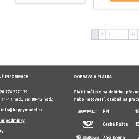
1
2
3
4
…
13
NÉ INFORMACE
DOPRAVA A PLATBA
420 774 327 139
Platit můžete na dobírku, přev
 11-17 hod., So: 09-12 hod.)
nebo hotovostí, osobně na prod
: info@happymodel.cz
PPL
15
ní podmínky
Česká Pošta
15
ty
Zásilkovna
7