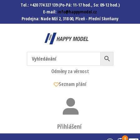
Tel.: +420 774 327 139 (Po-Pá: 11-17 hod., So: 09-12 hod.)
E-mail:
info@happymodel.cz
Prodejna: Nade Mží 2, 318 00, Plzeň - Přední Skvrňany
Happymodel.cz
Modely autíček, modelová
železnice, mašinky, vagóny a
mnohem víc.
Odměny za věrnost
Seznam přání
Přihlášení
0