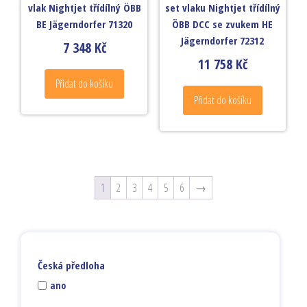
vlak Nightjet třídílný ÖBB
set vlaku Nightjet třídílný
BE Jägerndorfer 71320
ÖBB DCC se zvukem HE
Jägerndorfer 72312
7 348
Kč
11 758
Kč
Přidat do košíku
Přidat do košíku
1
2
3
4
5
6
→
Česká předloha
ano