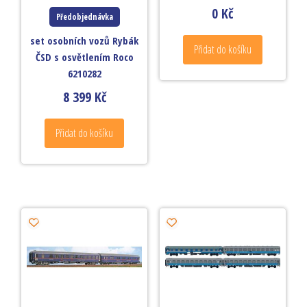
0
Kč
Předobjednávka
set osobních vozů Rybák
Přidat do košíku
ČSD s osvětlením Roco
6210282
8 399
Kč
Přidat do košíku