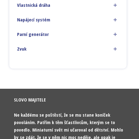
Vlastnická dráha
Napájecí systém
Parní generátor
Zvuk
SLOVO MAJITELE
Ne každému se poštěstí, že se mu stane koníček
povoláním. Patřím k těm šťastlivcům, kterým se to
povedlo. Miniaturní svět mi učaroval od dětství. Mohlo
by se zdát, že se v něm nic moc neděje, ale opak je