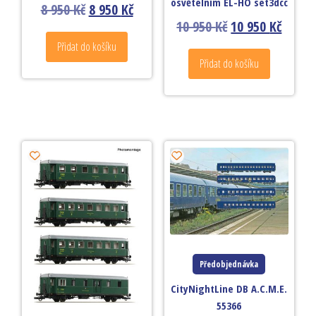
osvětelním EL-HO set3dcc
8 950
Kč
8 950
Kč
10 950
Kč
10 950
Kč
Přidat do košíku
Přidat do košíku
Předobjednávka
CityNightLine DB A.C.M.E.
55366