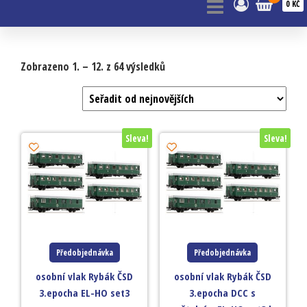
0 KČ
Zobrazeno 1. – 12. z 64 výsledků
Sleva!
Sleva!
Předobjednávka
Předobjednávka
osobní vlak Rybák ČSD
osobní vlak Rybák ČSD
3.epocha EL-HO set3
3.epocha DCC s