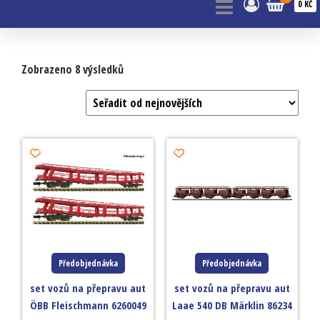
0 KČ
Zobrazeno 8 výsledků
Předobjednávka
Předobjednávka
set vozů na přepravu aut
set vozů na přepravu aut
ÖBB Fleischmann 6260049
Laae 540 DB Märklin 86234