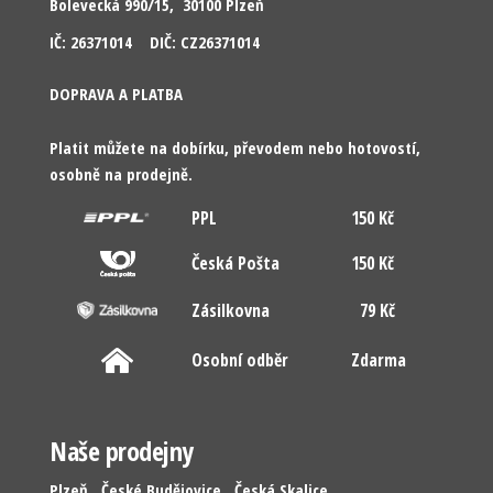
Bolevecká 990/15, 30100 Plzeň
IČ: 26371014 DIČ: CZ26371014
DOPRAVA A PLATBA
Platit můžete na dobírku, převodem nebo hotovostí,
osobně na prodejně.
PPL
150 Kč
Česká Pošta
150 Kč
Zásilkovna
79 Kč
Osobní odběr
Zdarma
Naše prodejny
Plzeň
České Budějovice
Česká Skalice