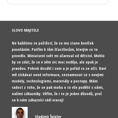
SLOVO MAJITELE
Ne každému se poštěstí, že se mu stane koníček
povoláním. Patřím k těm šťastlivcům, kterým se to
povedlo. Miniaturní svět mi učaroval od dětství. Mohlo
by se zdát, že se v něm nic moc neděje, ale opak je
pravdou. Pokrok dosáhl i sem a je pořád co se učit. Baví
mě získávat nové informace, seznamovat se s novými
modely, technologiemi, materiály a postupy. Mám
radost z toho, že se pak mohu o to vše podělit s vámi,
našimi zákazníky. Věřím, že i to je jeden důvodů, proč
se k nám zákazníci rádi vracejí
Vladimír Švígler