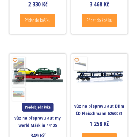
2 330
Kč
3 468
Kč
Přidat do košíku
Přidat do košíku
vůz na přepravu aut DDm
Předobjednávka
ČD Fleischmann 6260031
vůz na přepravu aut my
1 258
Kč
world Märklin 44125
349
Kč