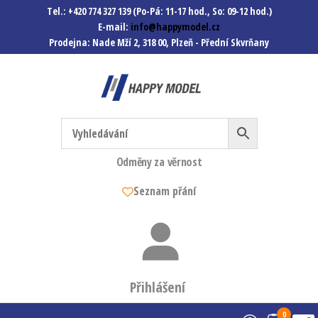
Tel.: +420 774 327 139 (Po-Pá: 11-17 hod., So: 09-12 hod.)
E-mail:
info@happymodel.cz
Prodejna: Nade Mží 2, 318 00, Plzeň - Přední Skvrňany
Happymodel.cz
Modely autíček, modelová
železnice, mašinky, vagóny a
mnohem víc.
Odměny za věrnost
Seznam přání
Přihlášení
0