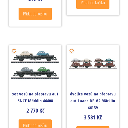
Přidat do košíku
Přidat do košíku
set vozů na přepravu aut
dvojice vozů na přepravu
SNCF Märklin 46408
aut Laaes DB #2 Märklin
46139
2 770
Kč
3 581
Kč
Přidat do košíku