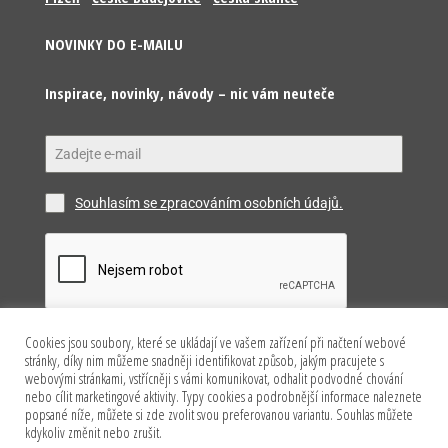
NOVINKY DO E-MAILU
Inspirace, novinky, návody – nic vám neuteče
Souhlasím se zpracováním osobních údajů.
Cookies jsou soubory, které se ukládají ve vašem zařízení při načtení webové
Odeslat
stránky, díky nim můžeme snadněji identifikovat způsob, jakým pracujete s
webovými stránkami, vstřícněji s vámi komunikovat, odhalit podvodné chování
nebo cílit marketingové aktivity. Typy cookies a podrobnější informace naleznete
popsané níže, můžete si zde zvolit svou preferovanou variantu. Souhlas můžete
kdykoliv změnit nebo zrušit.