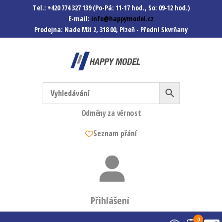
Tel.: +420 774 327 139 (Po-Pá: 11-17 hod., So: 09-12 hod.)
E-mail:
info@happymodel.cz
Prodejna: Nade Mží 2, 318 00, Plzeň - Přední Skvrňany
Happymodel.cz
Modely autíček, modelová
železnice, mašinky, vagóny a
mnohem víc.
Odměny za věrnost
Seznam přání
Přihlášení
0