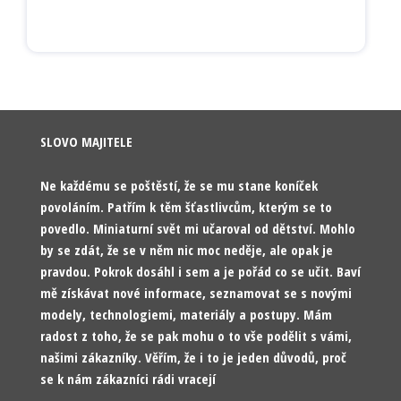
SLOVO MAJITELE
Ne každému se poštěstí, že se mu stane koníček
povoláním. Patřím k těm šťastlivcům, kterým se to
povedlo. Miniaturní svět mi učaroval od dětství. Mohlo
by se zdát, že se v něm nic moc neděje, ale opak je
pravdou. Pokrok dosáhl i sem a je pořád co se učit. Baví
mě získávat nové informace, seznamovat se s novými
modely, technologiemi, materiály a postupy. Mám
radost z toho, že se pak mohu o to vše podělit s vámi,
našimi zákazníky. Věřím, že i to je jeden důvodů, proč
se k nám zákazníci rádi vracejí