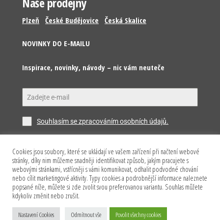
Naše prodejny
Plzeň
České Budějovice
Česká Skalice
NOVINKY DO E-MAILU
Inspirace, novinky, návody – nic vám neuteče
Souhlasím se zpracováním osobních údajů.
Cookies jsou soubory, které se ukládají ve vašem zařízení při načtení webové
Odeslat
stránky, díky nim můžeme snadněji identifikovat způsob, jakým pracujete s
webovými stránkami, vstřícněji s vámi komunikovat, odhalit podvodné chování
nebo cílit marketingové aktivity. Typy cookies a podrobnější informace naleznete
popsané níže, můžete si zde zvolit svou preferovanou variantu. Souhlas můžete
kdykoliv změnit nebo zrušit.
Copyright © 2026 Happy Model s.r.o. Všechna práva
Nastavení Cookies
Odmítnout vše
Povolit všechny cookies
vyhrazena.