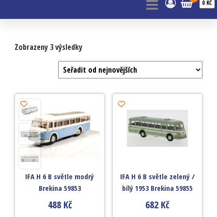
0 KČ
Zobrazeny 3 výsledky
IFA H 6 B světle modrý
IFA H 6 B světle zelený /
Brekina 59853
bílý 1953 Brekina 59855
488
Kč
682
Kč