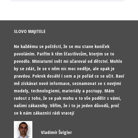
SLOVO MAJITELE
Ne každému se poštěstí, že se mu stane koníček
povoláním. Patřím k těm šťastlivcům, kterým se to
povedlo. Miniaturní svět mi učaroval od dětství. Mohlo
by se zdát, že se v něm nic moc neděje, ale opak je
pravdou. Pokrok dosáhl i sem a je pořád co se učit. Baví
mě získávat nové informace, seznamovat se s novými
modely, technologiemi, materiály a postupy. Mám
radost z toho, že se pak mohu o to vše podělit s vámi,
našimi zákazníky. Věřím, že i to je jeden důvodů, proč
se k nám zákazníci rádi vracejí
Vladimír Švígler