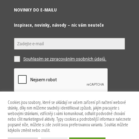
NOVINKY DO E-MAILU
Inspirace, novinky, návody – nic vám neuteče
Souhlasím se zpracováním osobních údajů.
Cookies jsou soubory, které se ukládají ve vašem zařízení při načtení webové
Odeslat
stránky, díky nim můžeme snadněji identifikovat způsob, jakým pracujete s
webovými stránkami, vstřícněji s vámi komunikovat, odhalit podvodné chování
nebo cílit marketingové aktivity. Typy cookies a podrobnější informace naleznete
popsané níže, můžete si zde zvolit svou preferovanou variantu. Souhlas můžete
kdykoliv změnit nebo zrušit.
Copyright © 2026 Happy Model s.r.o. Všechna práva