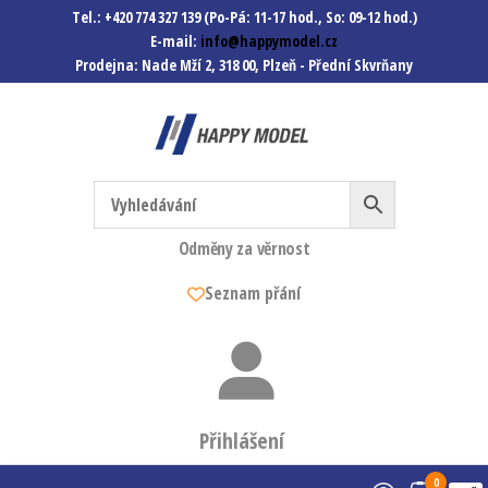
Tel.: +420 774 327 139 (Po-Pá: 11-17 hod., So: 09-12 hod.)
E-mail:
info@happymodel.cz
Prodejna: Nade Mží 2, 318 00, Plzeň - Přední Skvrňany
Happymodel.cz
Modely autíček, modelová
železnice, mašinky, vagóny a
mnohem víc.
Odměny za věrnost
Seznam přání
Přihlášení
0