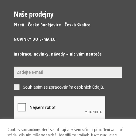
Naše prodejny
Plzeň
České Budějovice
Česká Skalice
NOVINKY DO E-MAILU
Inspirace, novinky, návody – nic vám neuteče
Souhlasím se zpracováním osobních údajů.
Cookies jsou soubory, které se ukládají ve vašem zařízení při načtení webové
Odeslat
stránky, díky nim můžeme snadněji identifikovat způsob, jakým pracujete s