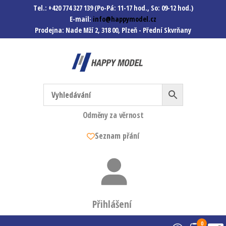
Tel.: +420 774 327 139 (Po-Pá: 11-17 hod., So: 09-12 hod.)
E-mail:
info@happymodel.cz
Prodejna: Nade Mží 2, 318 00, Plzeň - Přední Skvrňany
Happymodel.cz
Modely autíček, modelová
železnice, mašinky, vagóny a
mnohem víc.
Odměny za věrnost
Seznam přání
Přihlášení
0