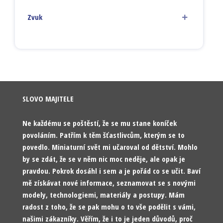
Zvuk
SLOVO MAJITELE
Ne každému se poštěstí, že se mu stane koníček
povoláním. Patřím k těm šťastlivcům, kterým se to
povedlo. Miniaturní svět mi učaroval od dětství. Mohlo
by se zdát, že se v něm nic moc neděje, ale opak je
pravdou. Pokrok dosáhl i sem a je pořád co se učit. Baví
mě získávat nové informace, seznamovat se s novými
modely, technologiemi, materiály a postupy. Mám
radost z toho, že se pak mohu o to vše podělit s vámi,
našimi zákazníky. Věřím, že i to je jeden důvodů, proč