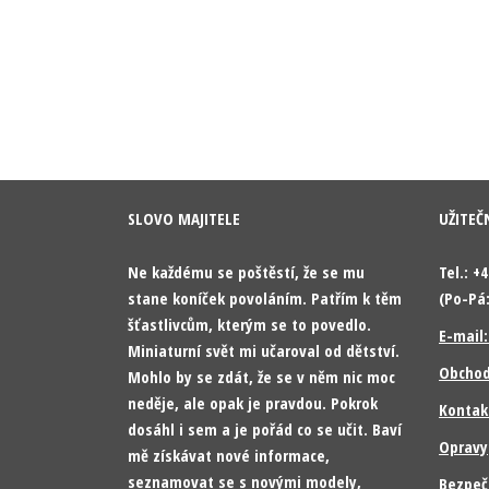
SLOVO MAJITELE
UŽITEČ
Ne každému se poštěstí, že se mu
Tel.: +
stane koníček povoláním. Patřím k těm
(Po-Pá:
šťastlivcům, kterým se to povedlo.
E-mail
Miniaturní svět mi učaroval od dětství.
Obchod
Mohlo by se zdát, že se v něm nic moc
neděje, ale opak je pravdou. Pokrok
Kontak
dosáhl i sem a je pořád co se učit. Baví
Opravy
mě získávat nové informace,
seznamovat se s novými modely,
Bezpeč