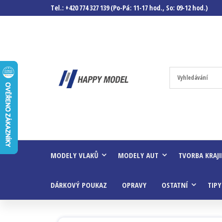
Tel.: +420 774 327 139 (Po-Pá: 11-17 hod., So: 09-12 hod.)
Happymodel.c
Modely
autíček,
modelová
železnice,
mašinky,
vagóny a
mnohem
víc.
MODELY VLAKŮ
MODELY AUT
TVORBA KRAJ
DÁRKOVÝ POUKAZ
OPRAVY
OSTATNÍ
TIPY