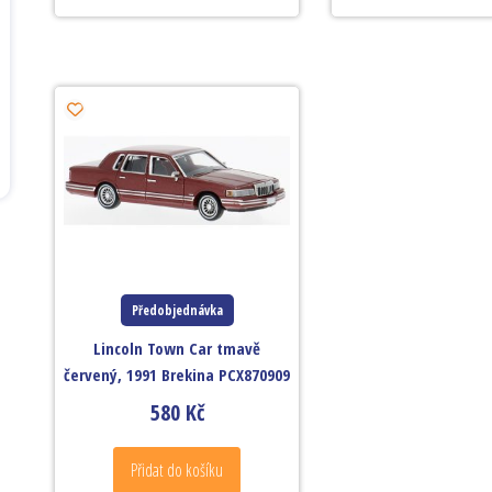
Předobjednávka
Lincoln Town Car tmavě
červený, 1991 Brekina PCX870909
580
Kč
Přidat do košíku