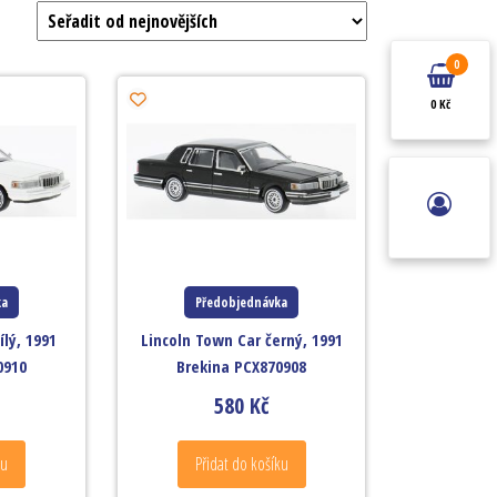
0
0 Kč
ka
Předobjednávka
ílý, 1991
Lincoln Town Car černý, 1991
0910
Brekina PCX870908
580
Kč
ku
Přidat do košíku