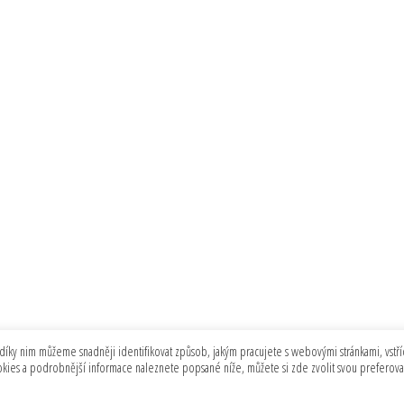
díky nim můžeme snadněji identifikovat způsob, jakým pracujete s webovými stránkami, vstříc
ookies a podrobnější informace naleznete popsané níže, můžete si zde zvolit svou preferov