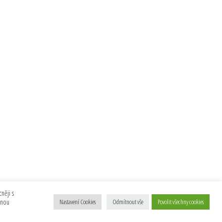
něji s
anou
Nastavení Cookies
Odmítnout vše
Povolit všechny cookies