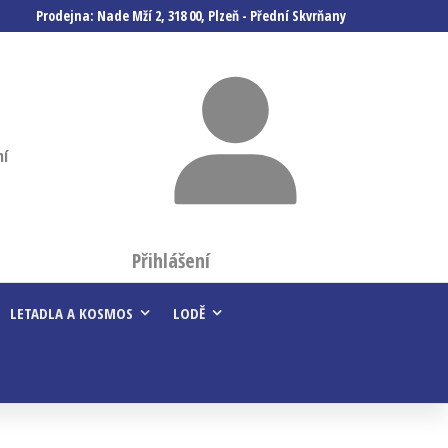
Prodejna: Nade Mží 2, 318 00, Plzeň - Přední Skvrňany
ní
Přihlášení
LETADLA A KOSMOS
LODĚ