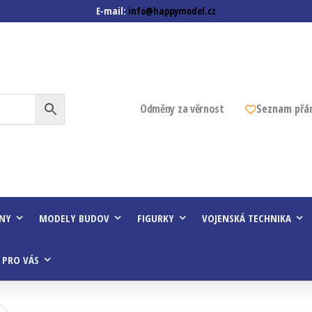
E-mail:
info@happymodel.cz
z
Odměny za věrnost
Seznam přá
INY
MODELY BUDOV
FIGURKY
VOJENSKÁ TECHNIKA
 PRO VÁS