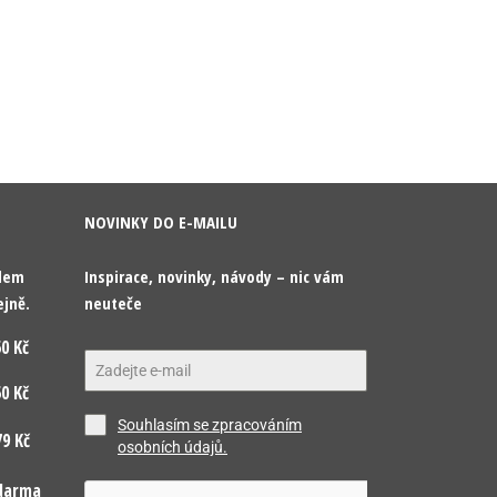
NOVINKY DO E-MAILU
odem
Inspirace, novinky, návody – nic vám
ejně.
neuteče
0 Kč
0 Kč
Souhlasím se zpracováním
9 Kč
osobních údajů.
darma