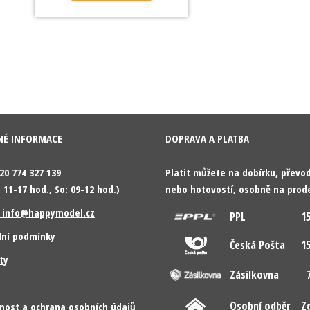
NÉ INFORMACE
DOPRAVA A PLATBA
420 774 327 139
Platit můžete na dobírku, přev
 11-17 hod., So: 09-12 hod.)
nebo hotovostí, osobně na prod
: info@happymodel.cz
PPL
15
ní podmínky
Česká Pošta
15
ty
Zásilkovna
7
Osobní odběr
Z
nost a ochrana osobních údajů