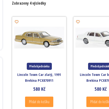
Zobrazeny 4 výsledky
Předobjednávka
Předobjednáv
Lincoln Town Car zlatý, 1991
Lincoln Town Car b
Brekina PCX870911
Brekina PCX87
580
Kč
580
Kč
Přidat do košíku
Přidat do koší