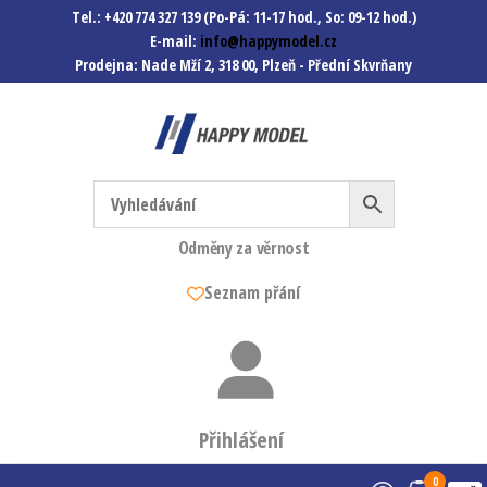
Tel.: +420 774 327 139 (Po-Pá: 11-17 hod., So: 09-12 hod.)
E-mail:
info@happymodel.cz
Prodejna: Nade Mží 2, 318 00, Plzeň - Přední Skvrňany
Happymodel.cz
Modely autíček, modelová
železnice, mašinky, vagóny a
mnohem víc.
Odměny za věrnost
Seznam přání
Přihlášení
0