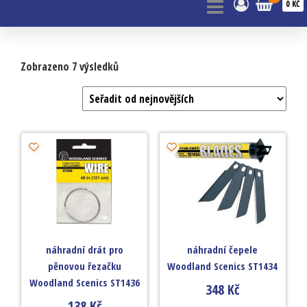
0 KČ
Zobrazeno 7 výsledků
náhradní drát pro
náhradní čepele
pěnovou řezačku
Woodland Scenics ST1434
Woodland Scenics ST1436
348
Kč
138
Kč