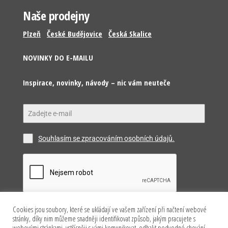
Naše prodejny
Plzeň
České Budějovice
Česká Skalice
NOVINKY DO E-MAILU
Inspirace, novinky, návody – nic vám neuteče
Souhlasím se zpracováním osobních údajů.
Cookies jsou soubory, které se ukládají ve vašem zařízení při načtení webové
Odeslat
stránky, díky nim můžeme snadněji identifikovat způsob, jakým pracujete s
webovými stránkami, vstřícněji s vámi komunikovat, odhalit podvodné chování