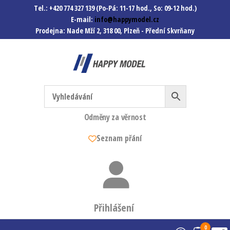
Tel.: +420 774 327 139 (Po-Pá: 11-17 hod., So: 09-12 hod.)
E-mail:
info@happymodel.cz
Prodejna: Nade Mží 2, 318 00, Plzeň - Přední Skvrňany
Happymodel.cz
Modely autíček, modelová
železnice, mašinky, vagóny a
mnohem víc.
Odměny za věrnost
Seznam přání
Přihlášení
0