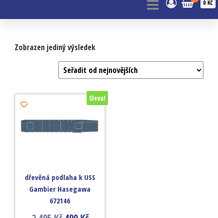
0 KČ
Zobrazen jediný výsledek
Sleva!
dřevěná podlaha k USS
Gambier Hasegawa
672146
2 495
Kč
499
Kč