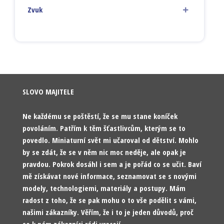
Zvuk
SLOVO MAJITELE
Ne každému se poštěstí, že se mu stane koníček
povoláním. Patřím k těm šťastlivcům, kterým se to
povedlo. Miniaturní svět mi učaroval od dětství. Mohlo
by se zdát, že se v něm nic moc neděje, ale opak je
pravdou. Pokrok dosáhl i sem a je pořád co se učit. Baví
mě získávat nové informace, seznamovat se s novými
modely, technologiemi, materiály a postupy. Mám
radost z toho, že se pak mohu o to vše podělit s vámi,
našimi zákazníky. Věřím, že i to je jeden důvodů, proč
se k nám zákazníci rádi vracejí