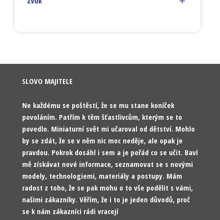
Zvuk
SLOVO MAJITELE
Ne každému se poštěstí, že se mu stane koníček
povoláním. Patřím k těm šťastlivcům, kterým se to
povedlo. Miniaturní svět mi učaroval od dětství. Mohlo
by se zdát, že se v něm nic moc neděje, ale opak je
pravdou. Pokrok dosáhl i sem a je pořád co se učit. Baví
mě získávat nové informace, seznamovat se s novými
modely, technologiemi, materiály a postupy. Mám
radost z toho, že se pak mohu o to vše podělit s vámi,
našimi zákazníky. Věřím, že i to je jeden důvodů, proč
se k nám zákazníci rádi vracejí