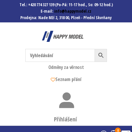
Tel.: +420 774 327 139 (Po-Pá: 11-17 hod., So: 09-12 hod.)
E-mail:
info@happymodel.cz
Prodejna: Nade Mží 2, 318 00, Plzeň - Přední Skvrňany
Happymodel.cz
Modely autíček, modelová
železnice, mašinky, vagóny a
mnohem víc.
Odměny za věrnost
Seznam přání
Přihlášení
0