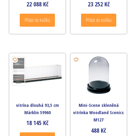
22 088
Kč
23 252
Kč
Přidat do košíku
Přidat do košíku
vitrína dlouhá 93,5 cm
Mini-Scene skleněná
Märklin 59960
vitrínka Woodland Scenics
M127
18 145
Kč
488
Kč