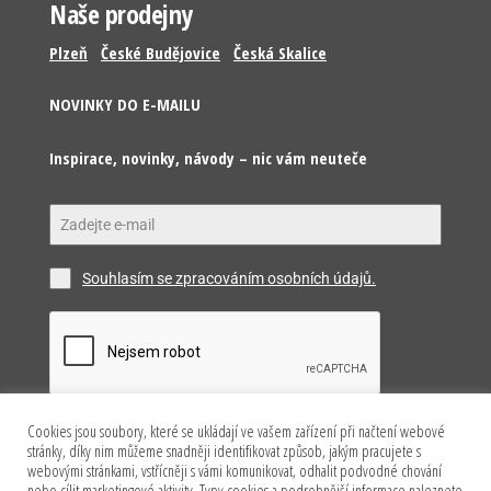
Naše prodejny
Plzeň
České Budějovice
Česká Skalice
NOVINKY DO E-MAILU
Inspirace, novinky, návody – nic vám neuteče
Souhlasím se zpracováním osobních údajů.
Cookies jsou soubory, které se ukládají ve vašem zařízení při načtení webové
Odeslat
stránky, díky nim můžeme snadněji identifikovat způsob, jakým pracujete s
webovými stránkami, vstřícněji s vámi komunikovat, odhalit podvodné chování
nebo cílit marketingové aktivity. Typy cookies a podrobnější informace naleznete