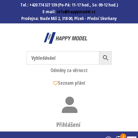
Tel.: +420 774 327 139 (Po-Pá: 11-17 hod., So: 09-12 hod.)
E-mail:
info@happymodel.cz
Prodejna: Nade Mží 2, 318 00, Plzeň - Přední Skvrňany
Happymodel.cz
Modely autíček, modelová
železnice, mašinky, vagóny a
mnohem víc.
Odměny za věrnost
Seznam přání
Přihlášení
0