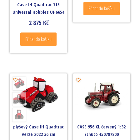
Case IH Quadtrac 715
Přidat do košíku
Universal Hobbies UH6654
2 875
Kč
Přidat do košíku
plyšový Case IH Quadtrac
CASE 956 XL červený 1:32
verze 2022 36 cm
Schuco 450787800