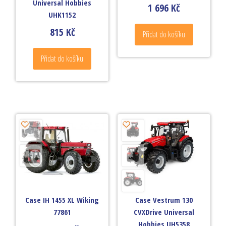
Universal Hobbies
1 696
Kč
UHK1152
815
Kč
Přidat do košíku
Přidat do košíku
Case IH 1455 XL Wiking
Case Vestrum 130
77861
CVXDrive Universal
Hobbies UH5358