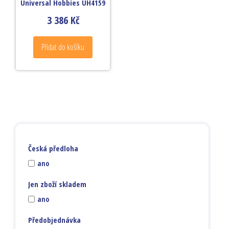
Universal Hobbies UH4159
3 386
Kč
Přidat do košíku
Česká předloha
ano
Jen zboží skladem
ano
Předobjednávka