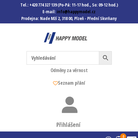
Tel.: +420 774 327 139 (Po-Pá: 11-17 hod., So: 09-12 hod.)
E-mail:
info@happymodel.cz
Prodejna: Nade Mží 2, 318 00, Plzeň - Přední Skvrňany
Happymodel.cz
Modely autíček, modelová
železnice, mašinky, vagóny a
mnohem víc.
Odměny za věrnost
Seznam přání
Přihlášení
0