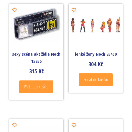
sexy scéna akt židle Noch
lehké ženy Noch 35450
15956
304
Kč
315
Kč
Přidat do košíku
Přidat do košíku