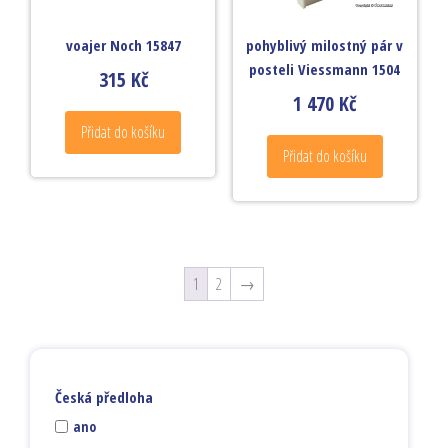
voajer Noch 15847
pohyblivý milostný pár v
posteli Viessmann 1504
315
Kč
1 470
Kč
Přidat do košíku
Přidat do košíku
1
2
→
Česká předloha
ano