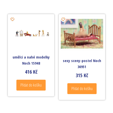
umělci a nahé modelky
sexy sceny-postel Noch
Noch 15948
36951
416
Kč
315
Kč
Přidat do košíku
Přidat do košíku