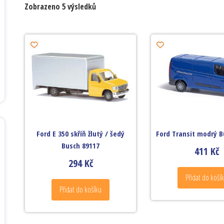
Zobrazeno 5 výsledků
Ford E 350 skříň žlutý / šedý
Ford Transit modrý B
Busch 89117
411
Kč
294
Kč
Přidat do koší
Přidat do košíku