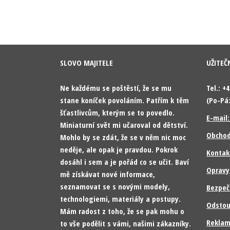
SLOVO MAJITELE
UŽITEČ
Ne každému se poštěstí, že se mu
Tel.: +
stane koníček povoláním. Patřím k těm
(Po-Pá:
šťastlivcům, kterým se to povedlo.
E-mail
Miniaturní svět mi učaroval od dětství.
Obchod
Mohlo by se zdát, že se v něm nic moc
neděje, ale opak je pravdou. Pokrok
Kontak
dosáhl i sem a je pořád co se učit. Baví
Opravy
mě získávat nové informace,
seznamovat se s novými modely,
Bezpeč
technologiemi, materiály a postupy.
Odstou
Mám radost z toho, že se pak mohu o
Reklam
to vše podělit s vámi, našimi zákazníky.