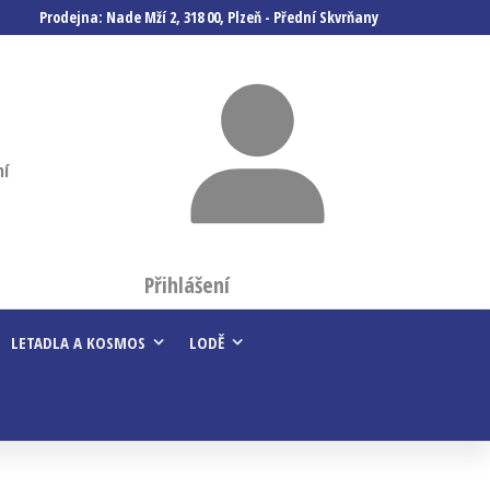
Prodejna: Nade Mží 2, 318 00, Plzeň - Přední Skvrňany
ní
Přihlášení
LETADLA A KOSMOS
LODĚ