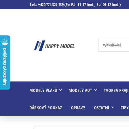
Tel.: +420 774 327 139 (Po-Pá: 11-17 hod., So: 09-12 hod.)
Happymodel.c
Modely
autíček,
modelová
železnice,
mašinky,
vagóny a
mnohem
víc.
MODELY VLAKŮ
MODELY AUT
TVORBA KRAJ
DÁRKOVÝ POUKAZ
OPRAVY
OSTATNÍ
TIPY