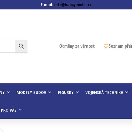
E-mail:
info@happymodel.cz
z
Odměny za věrnost
Seznam přá
INY
MODELY BUDOV
FIGURKY
VOJENSKÁ TECHNIKA
 PRO VÁS