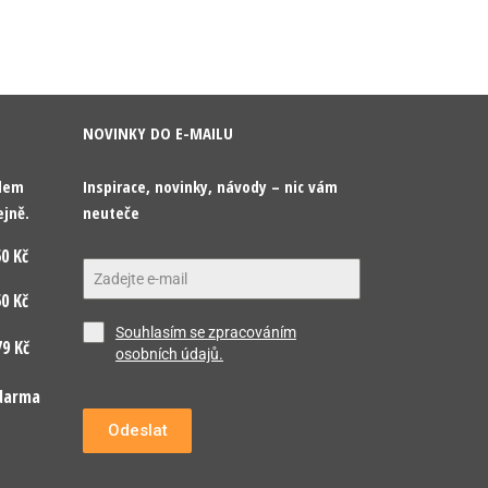
NOVINKY DO E-MAILU
odem
Inspirace, novinky, návody – nic vám
ejně.
neuteče
0 Kč
0 Kč
Souhlasím se zpracováním
9 Kč
osobních údajů.
darma
Odeslat