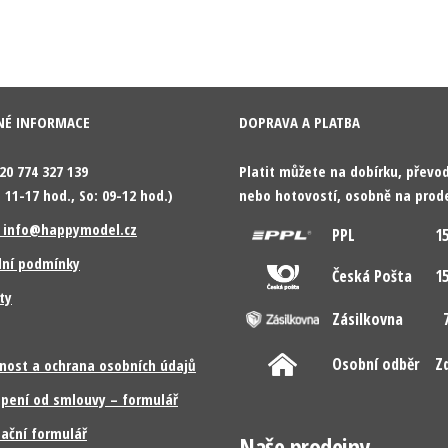
NÉ INFORMACE
DOPRAVA A PLATBA
420 774 327 139
Platit můžete na dobírku, přev
 11-17 hod., So: 09-12 hod.)
nebo hotovostí, osobně na prod
: info@happymodel.cz
PPL
15
ní podmínky
Česká Pošta
15
ty
Zásilkovna
7
Osobní odběr
Z
nost a ochrana osobních údajů
pení od smlouvy – formulář
ační formulář
Naše prodejny