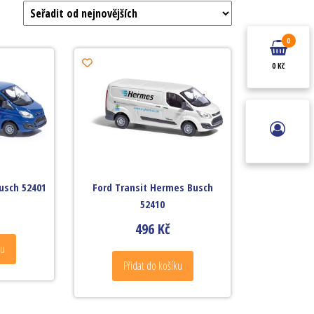
0
0 Kč
usch 52401
Ford Transit Hermes Busch
52410
496
Kč
ku
Přidat do košíku