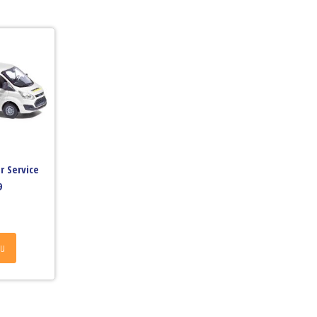
r Service
9
ku