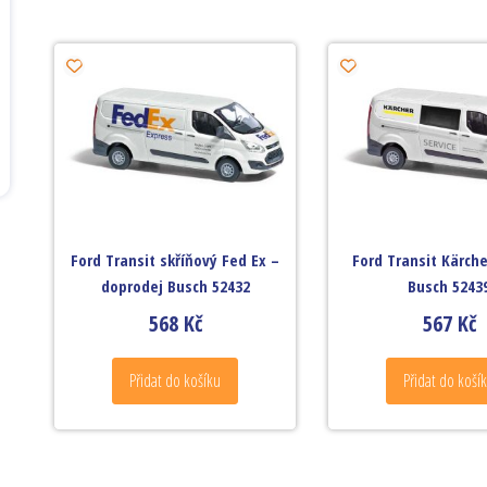
Ford Transit skříňový Fed Ex –
Ford Transit Kärche
doprodej Busch 52432
Busch 5243
568
Kč
567
Kč
Přidat do košíku
Přidat do koší