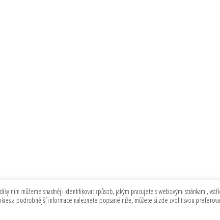
díky nim můžeme snadněji identifikovat způsob, jakým pracujete s webovými stránkami, vstříc
ookies a podrobnější informace naleznete popsané níže, můžete si zde zvolit svou preferov