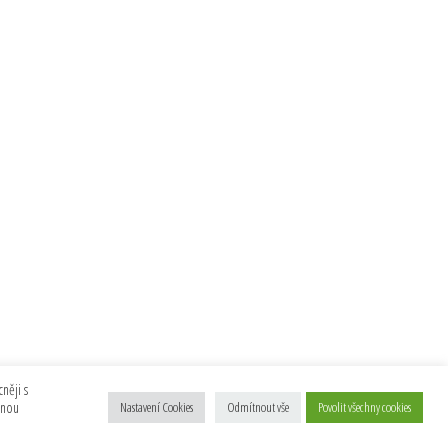
něji s
anou
Nastavení Cookies
Odmítnout vše
Povolit všechny cookies