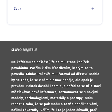
Zvuk
SLOVO MAJITELE
Ne každému se poštěstí, že se mu stane koníček
povoláním. Patřím k těm šťastlivcům, kterým se to
povedlo. Miniaturní svět mi učaroval od dětství. Mohlo
by se zdát, že se v něm nic moc neděje, ale opak je
pravdou. Pokrok dosáhl i sem a je pořád co se učit. Baví
mě získávat nové informace, seznamovat se s novými
modely, technologiemi, materiály a postupy. Mám
radost z toho, že se pak mohu o to vše podělit s vámi,
našimi zákazníky. Věřím, že i to je jeden důvodů, proč