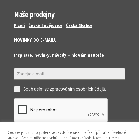
Naše prodejny
Plzeň
České Budějovice
Česká Skalice
NOVINKY DO E-MAILU
Inspirace, novinky, návody – nic vám neuteče
Souhlasím se zpracováním osobních údajů.
Cookies jsou soubory, které se ukládají ve vašem zařízení při načtení webové
Odeslat
stránky, díky nim můžeme snadněji identifikovat způsob, jakým pracujete s