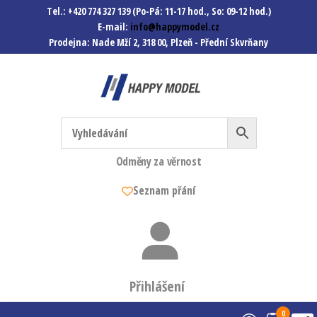
Tel.: +420 774 327 139 (Po-Pá: 11-17 hod., So: 09-12 hod.)
E-mail:
info@happymodel.cz
Prodejna: Nade Mží 2, 318 00, Plzeň - Přední Skvrňany
Happymodel.cz
Modely autíček, modelová
železnice, mašinky, vagóny a
mnohem víc.
Odměny za věrnost
Seznam přání
Přihlášení
0