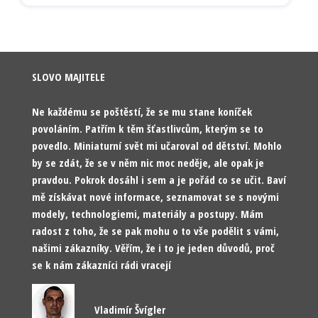
SLOVO MAJITELE
Ne každému se poštěstí, že se mu stane koníček
povoláním. Patřím k těm šťastlivcům, kterým se to
povedlo. Miniaturní svět mi učaroval od dětství. Mohlo
by se zdát, že se v něm nic moc neděje, ale opak je
pravdou. Pokrok dosáhl i sem a je pořád co se učit. Baví
mě získávat nové informace, seznamovat se s novými
modely, technologiemi, materiály a postupy. Mám
radost z toho, že se pak mohu o to vše podělit s vámi,
našimi zákazníky. Věřím, že i to je jeden důvodů, proč
se k nám zákazníci rádi vracejí
Vladimír Švígler