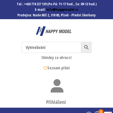
Tel.: +420 774 327 139 (Po-Pá: 11-17 hod., So: 09-12 hod.)
E-mail:
info@happymodel.cz
Prodejna: Nade Mží 2, 318 00, Plzeň - Přední Skvrňany
Happymodel.cz
Modely autíček, modelová
železnice, mašinky, vagóny a
mnohem víc.
Odměny za věrnost
Seznam přání
Přihlášení
0