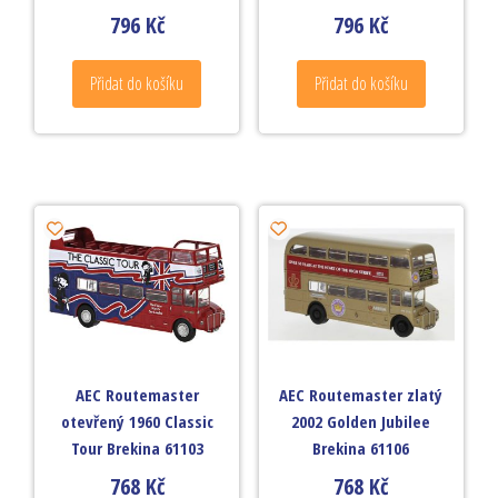
796
Kč
796
Kč
Přidat do košíku
Přidat do košíku
AEC Routemaster
AEC Routemaster zlatý
otevřený 1960 Classic
2002 Golden Jubilee
Tour Brekina 61103
Brekina 61106
768
Kč
768
Kč