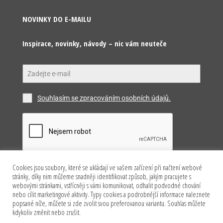
NOVINKY DO E-MAILU
Inspirace, novinky, návody – nic vám neuteče
Souhlasím se zpracováním osobních údajů.
Cookies jsou soubory, které se ukládají ve vašem zařízení při načtení webové
Odeslat
stránky, díky nim můžeme snadněji identifikovat způsob, jakým pracujete s
webovými stránkami, vstřícněji s vámi komunikovat, odhalit podvodné chování
nebo cílit marketingové aktivity. Typy cookies a podrobnější informace naleznete
popsané níže, můžete si zde zvolit svou preferovanou variantu. Souhlas můžete
kdykoliv změnit nebo zrušit.
Copyright © 2026 Happy Model s.r.o. Všechna práva