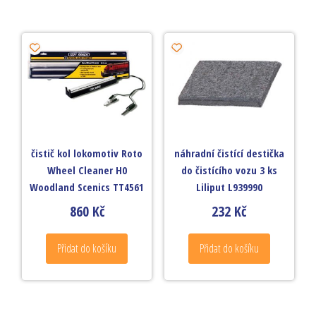
čistič kol lokomotiv Roto
náhradní čistící destička
Wheel Cleaner H0
do čistícího vozu 3 ks
Woodland Scenics TT4561
Liliput L939990
860
Kč
232
Kč
Přidat do košíku
Přidat do košíku