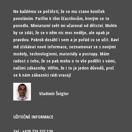
Ne každému se poštěstí, že se mu stane koníček
povoláním. Patřím k těm šťastlivcům, kterým se to
povedlo. Miniaturní svět mi učaroval od dětství. Mohlo
by se zdát, že se v něm nic moc neděje, ale opak je
pravdou. Pokrok dosáhl i sem a je pořád co se učit. Baví
mě získávat nové informace, seznamovat se s novými
modely, technologiemi, materiály a postupy. Mám
radost z toho, že se pak mohu o to vše podělit s vámi,
našimi zákazníky. Věřím, že i to je jeden důvodů, proč
se k nám zákazníci rádi vracejí
Vladimír Švígler
UŽITEČNÉ INFORMACE
Tel.: +420 774 327 139