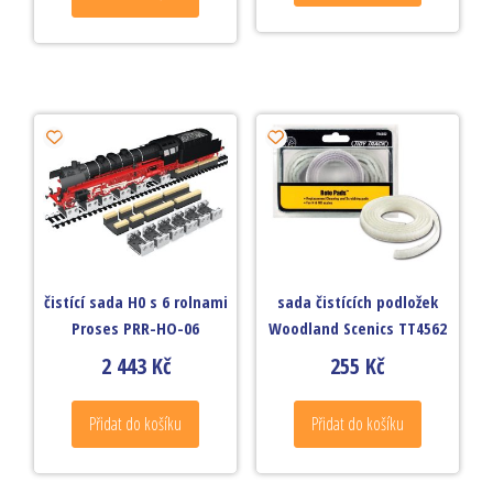
čistící sada H0 s 6 rolnami
sada čistících podložek
Proses PRR-HO-06
Woodland Scenics TT4562
2 443
Kč
255
Kč
Přidat do košíku
Přidat do košíku