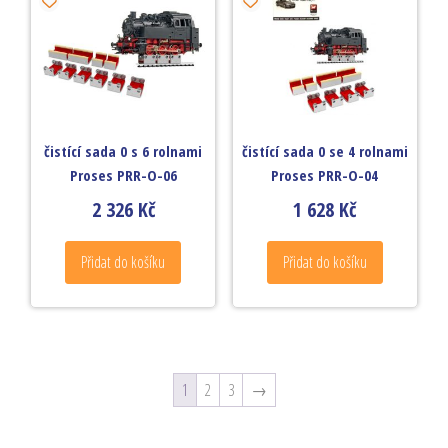
čistící sada 0 s 6 rolnami
čistící sada 0 se 4 rolnami
Proses PRR-O-06
Proses PRR-O-04
2 326
Kč
1 628
Kč
Přidat do košíku
Přidat do košíku
1
2
3
→