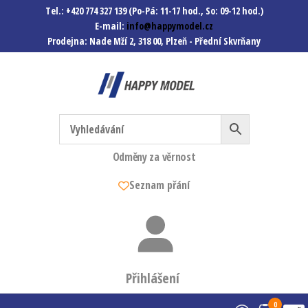
Tel.: +420 774 327 139 (Po-Pá: 11-17 hod., So: 09-12 hod.)
E-mail:
info@happymodel.cz
Prodejna: Nade Mží 2, 318 00, Plzeň - Přední Skvrňany
Happymodel.cz
Modely autíček, modelová
železnice, mašinky, vagóny a
mnohem víc.
Odměny za věrnost
Seznam přání
Přihlášení
0