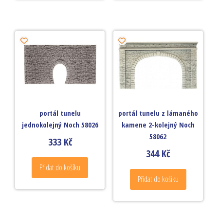
portál tunelu
portál tunelu z lámaného
jednokolejný Noch 58026
kamene 2-kolejný Noch
58062
333
Kč
344
Kč
Přidat do košíku
Přidat do košíku