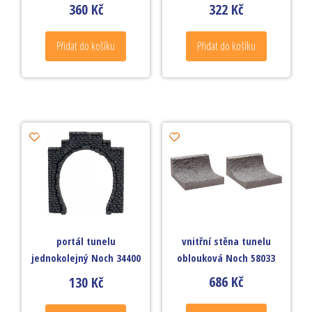
360
Kč
322
Kč
Přidat do košíku
Přidat do košíku
vnitřní stěna tunelu
portál tunelu
oblouková Noch 58033
jednokolejný Noch 34400
686
Kč
130
Kč