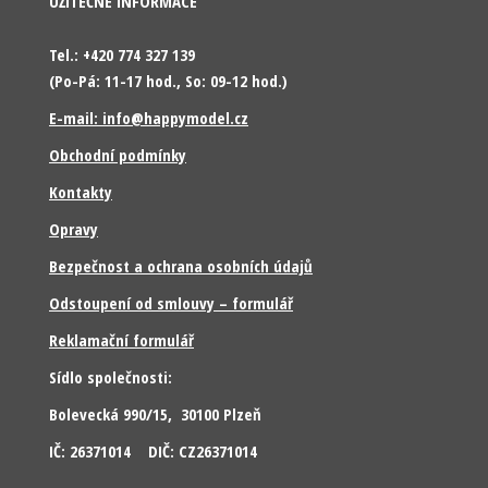
UŽITEČNÉ INFORMACE
Tel.: +420 774 327 139
(Po-Pá: 11-17 hod., So: 09-12 hod.)
E-mail: info@happymodel.cz
Obchodní podmínky
Kontakty
Opravy
Bezpečnost a ochrana osobních údajů
Odstoupení od smlouvy – formulář
Reklamační formulář
Sídlo společnosti:
Bolevecká 990/15, 30100 Plzeň
IČ: 26371014 DIČ: CZ26371014