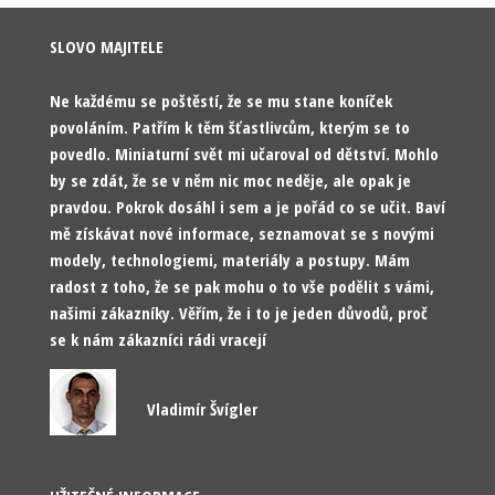
SLOVO MAJITELE
Ne každému se poštěstí, že se mu stane koníček
povoláním. Patřím k těm šťastlivcům, kterým se to
povedlo. Miniaturní svět mi učaroval od dětství. Mohlo
by se zdát, že se v něm nic moc neděje, ale opak je
pravdou. Pokrok dosáhl i sem a je pořád co se učit. Baví
mě získávat nové informace, seznamovat se s novými
modely, technologiemi, materiály a postupy. Mám
radost z toho, že se pak mohu o to vše podělit s vámi,
našimi zákazníky. Věřím, že i to je jeden důvodů, proč
se k nám zákazníci rádi vracejí
Vladimír Švígler