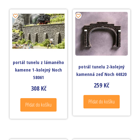
portál tunelu z lámaného
potrál tunelu 2-kolejný
kamene 1-kolejný Noch
kamenná zeď Noch 44820
58061
259
Kč
308
Kč
Přidat do košíku
Přidat do košíku