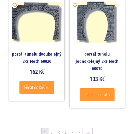
portál tunelu dvoukolejný
portál tunelu
2ks Noch 60020
jednokolejný 2ks Noch
60010
162
Kč
133
Kč
Přidat do košíku
Přidat do košíku
1
2
3
4
5
6
→