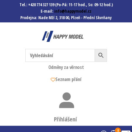
Tel.: +420 774 327 139 (Po-Pá: 11-17 hod., So: 09-12 hod.)
E-mail:
info@happymodel.cz
Prodejna: Nade Mží 2, 318 00, Plzeň - Přední Skvrňany
Happymodel.cz
Modely autíček, modelová
železnice, mašinky, vagóny a
mnohem víc.
Odměny za věrnost
Seznam přání
Přihlášení
0