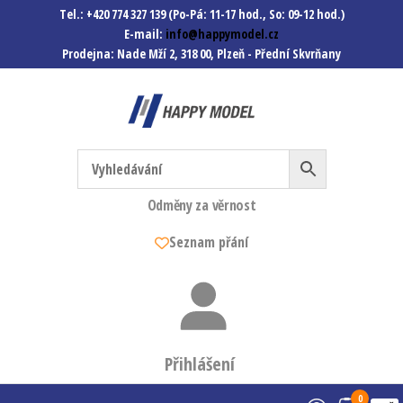
Tel.: +420 774 327 139 (Po-Pá: 11-17 hod., So: 09-12 hod.)
E-mail:
info@happymodel.cz
Prodejna: Nade Mží 2, 318 00, Plzeň - Přední Skvrňany
Happymodel.cz
Modely autíček, modelová
železnice, mašinky, vagóny a
mnohem víc.
Odměny za věrnost
Seznam přání
Přihlášení
0