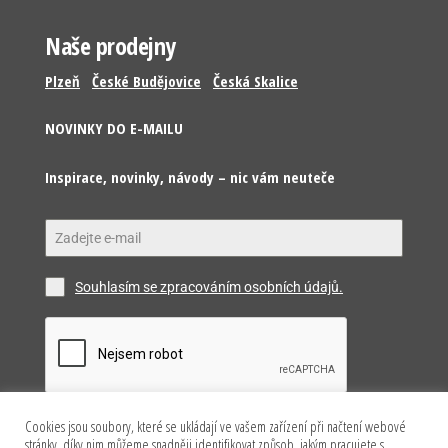
Naše prodejny
Plzeň
České Budějovice
Česká Skalice
NOVINKY DO E-MAILU
Inspirace, novinky, návody – nic vám neuteče
Souhlasím se zpracováním osobních údajů.
Cookies jsou soubory, které se ukládají ve vašem zařízení při načtení webové
Odeslat
stránky, díky nim můžeme snadněji identifikovat způsob, jakým pracujete s