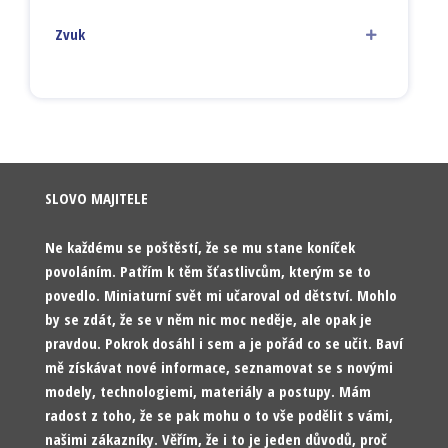
Zvuk
SLOVO MAJITELE
Ne každému se poštěstí, že se mu stane koníček
povoláním. Patřím k těm šťastlivcům, kterým se to
povedlo. Miniaturní svět mi učaroval od dětství. Mohlo
by se zdát, že se v něm nic moc neděje, ale opak je
pravdou. Pokrok dosáhl i sem a je pořád co se učit. Baví
mě získávat nové informace, seznamovat se s novými
modely, technologiemi, materiály a postupy. Mám
radost z toho, že se pak mohu o to vše podělit s vámi,
našimi zákazníky. Věřím, že i to je jeden důvodů, proč