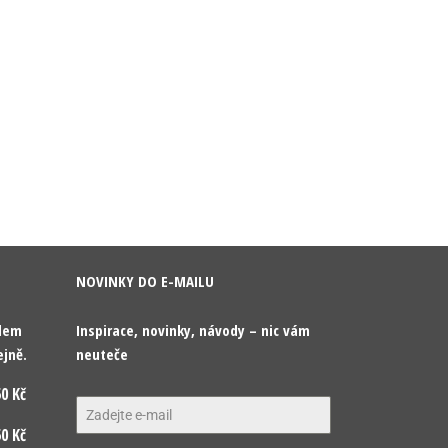
NOVINKY DO E-MAILU
odem
Inspirace, novinky, návody – nic vám
ejně.
neuteče
0 Kč
0 Kč