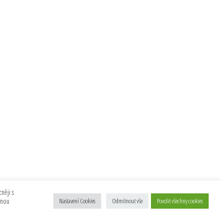
něji s
anou
Nastavení Cookies
Odmítnout vše
Povolit všechny cookies