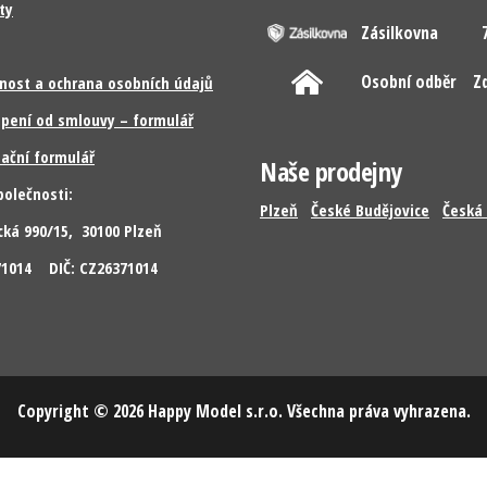
ty
Zásilkovna
7
Osobní odběr
Z
nost a ochrana osobních údajů
pení od smlouvy – formulář
ační formulář
Naše prodejny
polečnosti:
Plzeň
České Budějovice
Česká 
cká 990/15, 30100 Plzeň
371014 DIČ: CZ26371014
Copyright © 2026 Happy Model s.r.o. Všechna práva vyhrazena.