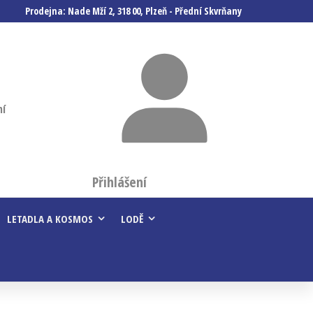
Prodejna: Nade Mží 2, 318 00, Plzeň - Přední Skvrňany
ní
Přihlášení
LETADLA A KOSMOS
LODĚ