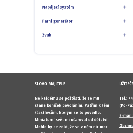
Napájecí systém
Parní generátor
Zvuk
SLOVO MAJITELE
UŽITEČ
Ne každému se poštěstí, že se mu
Tel.: +
stane koníček povoláním. Patřím k těm
(Po-Pá:
šťastlivcům, kterým se to povedlo.
E-mail
Miniaturní svět mi učaroval od dětství.
Obchod
Mohlo by se zdát, že se v něm nic moc