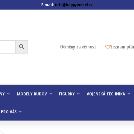
E-mail:
info@happymodel.cz
z
Odměny za věrnost
Seznam přá
INY
MODELY BUDOV
FIGURKY
VOJENSKÁ TECHNIKA
 PRO VÁS