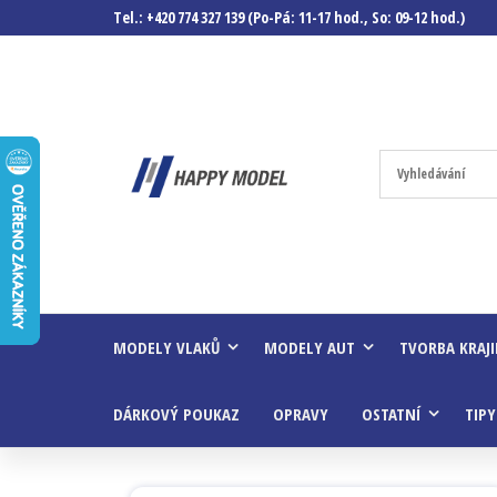
Tel.: +420 774 327 139 (Po-Pá: 11-17 hod., So: 09-12 hod.)
Happymodel.c
Modely
autíček,
modelová
železnice,
mašinky,
vagóny a
mnohem
víc.
MODELY VLAKŮ
MODELY AUT
TVORBA KRAJ
DÁRKOVÝ POUKAZ
OPRAVY
OSTATNÍ
TIPY