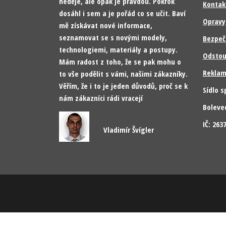
neděje, ale opak je pravdou. Pokrok
Kontak
dosáhl i sem a je pořád co se učit. Baví
Opravy
mě získávat nové informace,
seznamovat se s novými modely,
Bezpeč
technologiemi, materiály a postupy.
Odstou
Mám radost z toho, že se pak mohu o
Reklam
to vše podělit s vámi, našimi zákazníky.
Věřím, že i to je jeden důvodů, proč se k
Sídlo s
nám zákazníci rádi vracejí
Boleve
IČ: 26
Vladimír Švígler