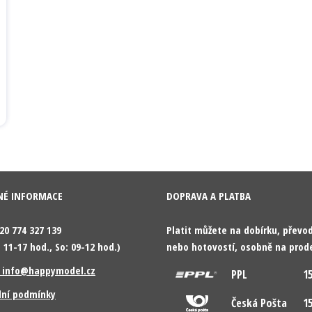
NÉ INFORMACE
DOPRAVA A PLATBA
420 774 327 139
Platit můžete na dobírku, přev
 11-17 hod., So: 09-12 hod.)
nebo hotovostí, osobně na prod
: info@happymodel.cz
PPL
15
ní podmínky
Česká Pošta
15