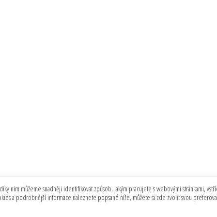
díky nim můžeme snadněji identifikovat způsob, jakým pracujete s webovými stránkami, vstříc
ookies a podrobnější informace naleznete popsané níže, můžete si zde zvolit svou preferov