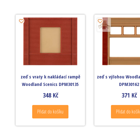
zeď s vraty k nakládací rampě
zeď s výlohou Woodla
Woodland Scenics DPM30135
DPM30162
348
Kč
371
Kč
Přidat do košíku
Přidat do koší