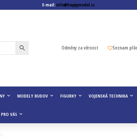
E-mail:
info@happymodel.cz
z
Odměny za věrnost
Seznam přá
INY
MODELY BUDOV
FIGURKY
VOJENSKÁ TECHNIKA
 PRO VÁS