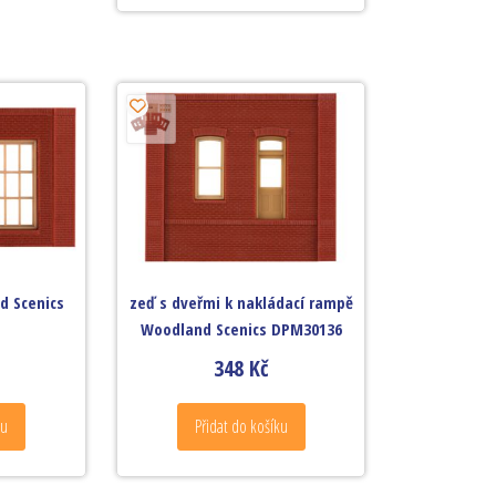
d Scenics
zeď s dveřmi k nakládací rampě
Woodland Scenics DPM30136
348
Kč
ku
Přidat do košíku