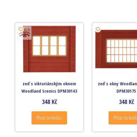
zeď s viktoriánským oknem
zeď s okny Woodlan
Woodland Scenics DPM30143
DPM30175
348
Kč
348
Kč
Přidat do košíku
Přidat do koší