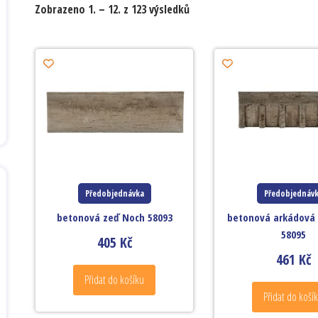
Zobrazeno 1. – 12. z 123 výsledků
Předobjednávka
Předobjednáv
betonová zeď Noch 58093
betonová arkádová
58095
405
Kč
461
Kč
Přidat do košíku
Přidat do koší