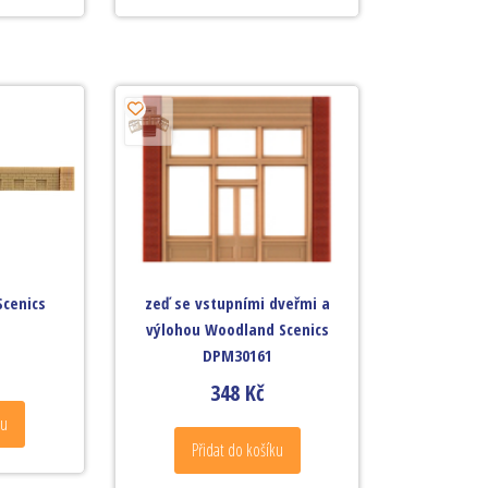
Scenics
zeď se vstupními dveřmi a
výlohou Woodland Scenics
DPM30161
348
Kč
ku
Přidat do košíku