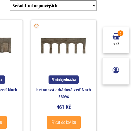
0
0 Kč
ka
Předobjednávka
 zeď Noch
betonová arkádová zeď Noch
58094
461
Kč
ku
Přidat do košíku