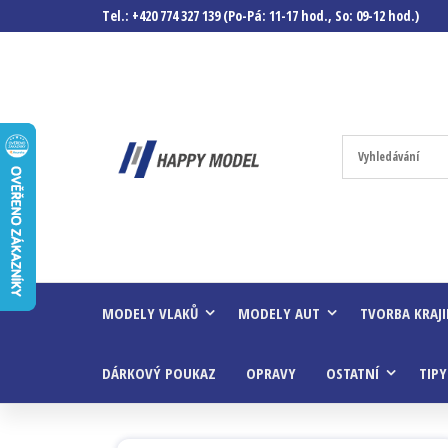
Tel.: +420 774 327 139 (Po-Pá: 11-17 hod., So: 09-12 hod.)
Happymodel.c
Modely
autíček,
modelová
železnice,
mašinky,
vagóny a
mnohem
víc.
MODELY VLAKŮ
MODELY AUT
TVORBA KRAJ
DÁRKOVÝ POUKAZ
OPRAVY
OSTATNÍ
TIPY