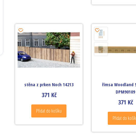
stěna z prken Noch 14213
římsa Woodland 
DPM90109
371
Kč
371
Kč
Přidat do košíku
Přidat do koší