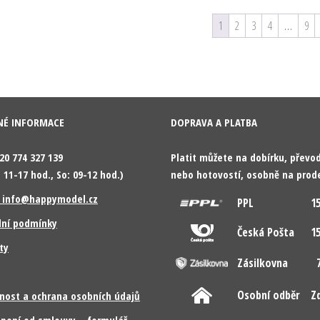
1
2
3
4
…
9
NÉ INFORMACE
DOPRAVA A PLATBA
420 774 327 139
Platit můžete na dobírku, přev
 11-17 hod., So: 09-12 hod.)
nebo hotovostí, osobně na prod
: info@happymodel.cz
PPL
15
ní podmínky
Česká Pošta
15
ty
Zásilkovna
7
Osobní odběr
Z
nost a ochrana osobních údajů