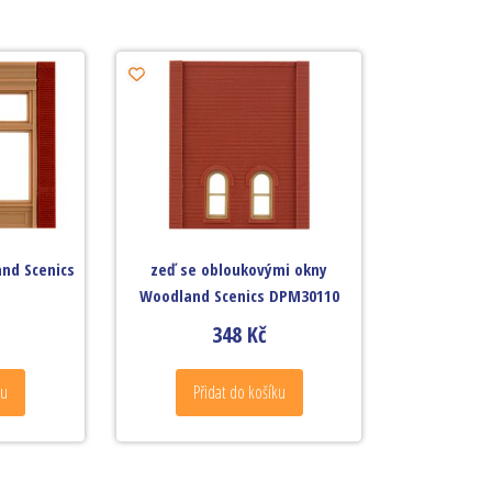
nd Scenics
zeď se obloukovými okny
Woodland Scenics DPM30110
348
Kč
ku
Přidat do košíku