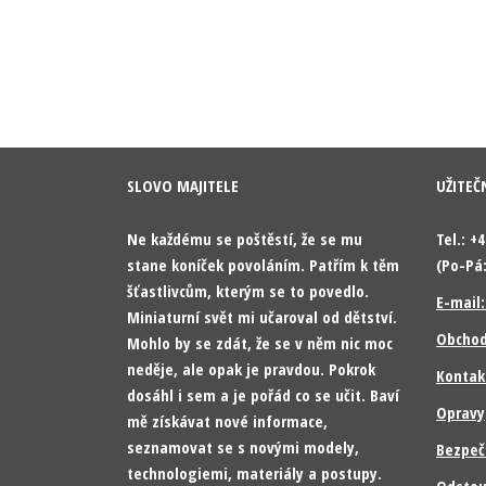
SLOVO MAJITELE
UŽITEČ
Ne každému se poštěstí, že se mu
Tel.: +
stane koníček povoláním. Patřím k těm
(Po-Pá:
šťastlivcům, kterým se to povedlo.
E-mail
Miniaturní svět mi učaroval od dětství.
Obchod
Mohlo by se zdát, že se v něm nic moc
neděje, ale opak je pravdou. Pokrok
Kontak
dosáhl i sem a je pořád co se učit. Baví
Opravy
mě získávat nové informace,
seznamovat se s novými modely,
Bezpeč
technologiemi, materiály a postupy.