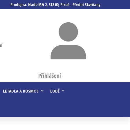
Prodejna: Nade Mží 2, 318 00, Plzeň - Přední Skvrňany
ní
Přihlášení
LETADLA A KOSMOS
LODĚ