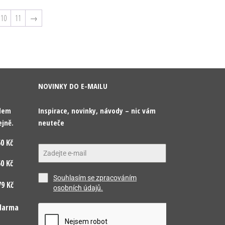
10
11
→
NOVINKY DO E-MAILU
odem
Inspirace, novinky, návody – nic vám
ejně.
neuteče
0 Kč
0 Kč
Souhlasím se zpracováním
9 Kč
osobních údajů.
darma