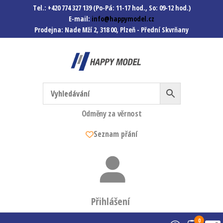
Tel.: +420 774 327 139 (Po-Pá: 11-17 hod., So: 09-12 hod.)
E-mail:
info@happymodel.cz
Prodejna: Nade Mží 2, 318 00, Plzeň - Přední Skvrňany
Happymodel.cz
Modely autíček, modelová
železnice, mašinky, vagóny a
mnohem víc.
Odměny za věrnost
Seznam přání
Přihlášení
0