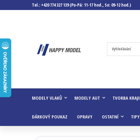
Tel.: +420 774 327 139 (Po-Pá: 11-17 hod., So: 09-12 hod.)
Happymodel.c
Modely
autíček,
modelová
železnice,
mašinky,
vagóny a
mnohem
víc.
MODELY VLAKŮ
MODELY AUT
TVORBA KRAJ
DÁRKOVÝ POUKAZ
OPRAVY
OSTATNÍ
TIPY