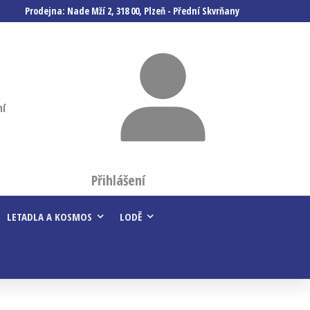
Prodejna: Nade Mží 2, 318 00, Plzeň - Přední Skvrňany
ní
Přihlášení
LETADLA A KOSMOS
LODĚ