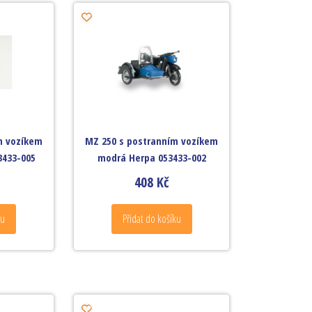
m vozíkem
MZ 250 s postranním vozíkem
3433-005
modrá Herpa 053433-002
408
Kč
ku
Přidat do košíku