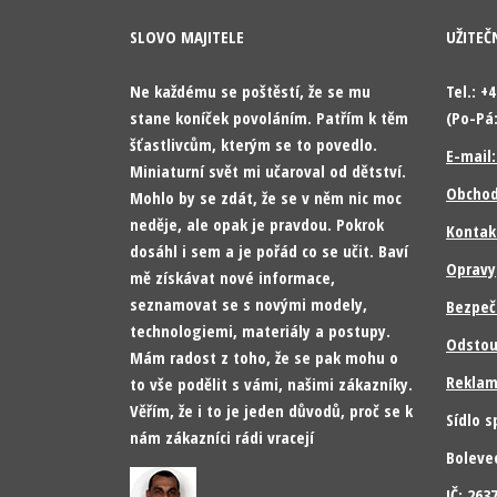
SLOVO MAJITELE
UŽITEČ
Ne každému se poštěstí, že se mu
Tel.: +
stane koníček povoláním. Patřím k těm
(Po-Pá:
šťastlivcům, kterým se to povedlo.
E-mail
Miniaturní svět mi učaroval od dětství.
Obchod
Mohlo by se zdát, že se v něm nic moc
neděje, ale opak je pravdou. Pokrok
Kontak
dosáhl i sem a je pořád co se učit. Baví
Opravy
mě získávat nové informace,
seznamovat se s novými modely,
Bezpeč
technologiemi, materiály a postupy.
Odstou
Mám radost z toho, že se pak mohu o
Reklam
to vše podělit s vámi, našimi zákazníky.
Věřím, že i to je jeden důvodů, proč se k
Sídlo s
nám zákazníci rádi vracejí
Boleve
IČ: 26