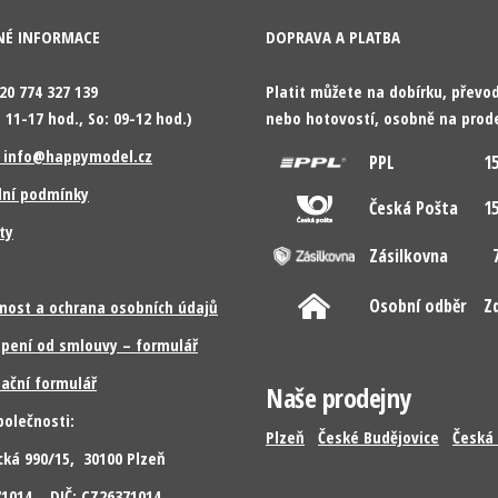
NÉ INFORMACE
DOPRAVA A PLATBA
420 774 327 139
Platit můžete na dobírku, přev
 11-17 hod., So: 09-12 hod.)
nebo hotovostí, osobně na prod
: info@happymodel.cz
PPL
15
ní podmínky
Česká Pošta
15
ty
Zásilkovna
7
Osobní odběr
Z
nost a ochrana osobních údajů
pení od smlouvy – formulář
ační formulář
Naše prodejny
polečnosti:
Plzeň
České Budějovice
Česká 
cká 990/15, 30100 Plzeň
371014 DIČ: CZ26371014