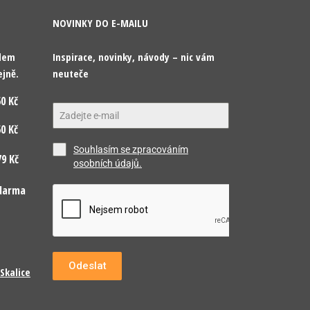
NOVINKY DO E-MAILU
odem
Inspirace, novinky, návody – nic vám
ejně.
neuteče
0 Kč
0 Kč
Souhlasím se zpracováním
9 Kč
osobních údajů.
darma
Odeslat
Skalice