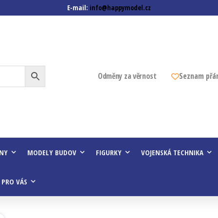
E-mail:
info@happymodel.cz
z
Odměny za věrnost
Seznam přá
INY
MODELY BUDOV
FIGURKY
VOJENSKÁ TECHNIKA
 PRO VÁS