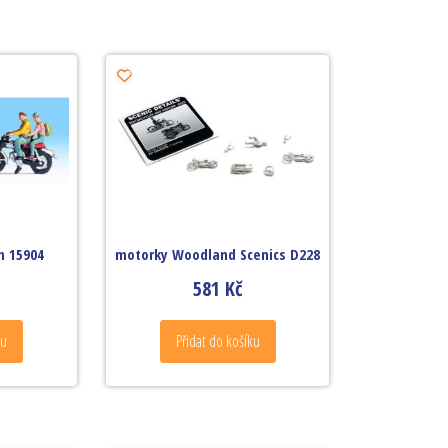
h 15904
motorky Woodland Scenics D228
581
Kč
ku
Přidat do košíku