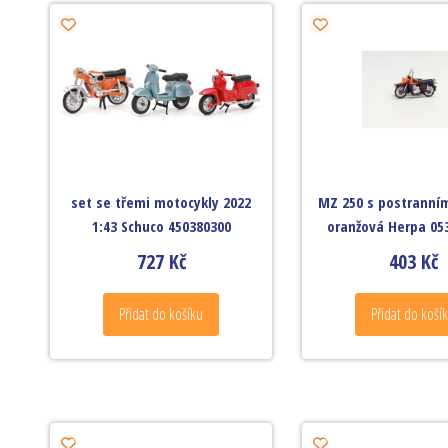
set se třemi motocykly 2022
MZ 250 s postranní
1:43 Schuco 450380300
oranžová Herpa 05
727
Kč
403
Kč
Přidat do košíku
Přidat do koší