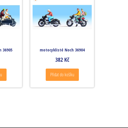
h 36905
motocyklisté Noch 36904
382
Kč
ku
Přidat do košíku