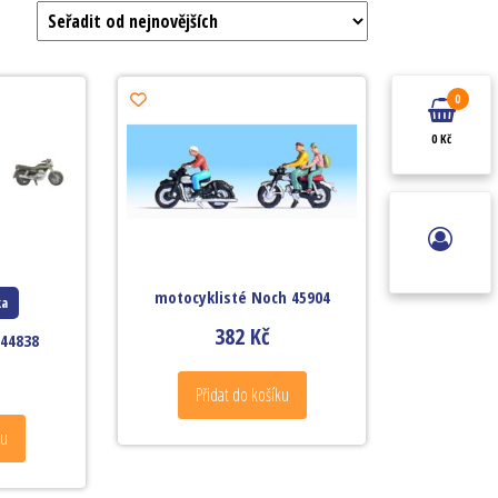
0
0 Kč
motocyklisté Noch 45904
ka
382
Kč
 44838
Přidat do košíku
ku