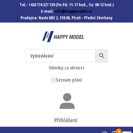
Tel.: +420 774 327 139 (Po-Pá: 11-17 hod., So: 09-12 hod.)
E-mail:
info@happymodel.cz
Prodejna: Nade Mží 2, 318 00, Plzeň - Přední Skvrňany
Happymodel.cz
Modely autíček, modelová
železnice, mašinky, vagóny a
mnohem víc.
Odměny za věrnost
Seznam přání
Přihlášení
0