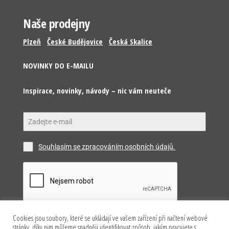
Naše prodejny
Plzeň
České Budějovice
Česká Skalice
NOVINKY DO E-MAILU
Inspirace, novinky, návody – nic vám neuteče
Souhlasím se zpracováním osobních údajů.
Cookies jsou soubory, které se ukládají ve vašem zařízení při načtení webové
Odeslat
stránky, díky nim můžeme snadněji identifikovat způsob, jakým pracujete s