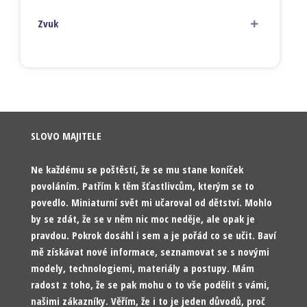
Zvuk
SLOVO MAJITELE
Ne každému se poštěstí, že se mu stane koníček
povoláním. Patřím k těm šťastlivcům, kterým se to
povedlo. Miniaturní svět mi učaroval od dětství. Mohlo
by se zdát, že se v něm nic moc neděje, ale opak je
pravdou. Pokrok dosáhl i sem a je pořád co se učit. Baví
mě získávat nové informace, seznamovat se s novými
modely, technologiemi, materiály a postupy. Mám
radost z toho, že se pak mohu o to vše podělit s vámi,
našimi zákazníky. Věřím, že i to je jeden důvodů, proč