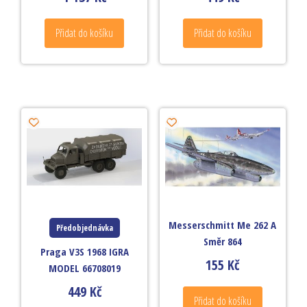
Přidat do košíku
Přidat do košíku
Messerschmitt Me 262 A
Předobjednávka
Směr 864
Praga V3S 1968 IGRA
155
Kč
MODEL 66708019
449
Kč
Přidat do košíku