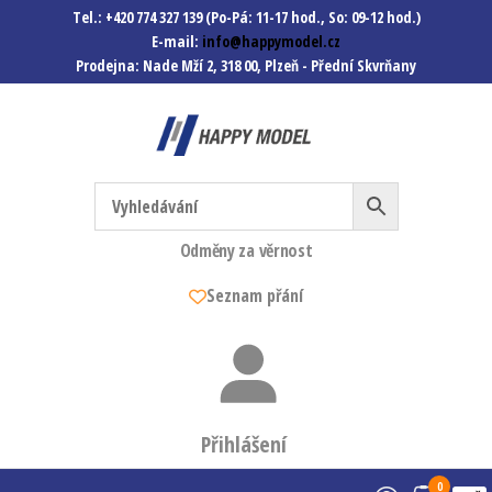
Tel.: +420 774 327 139 (Po-Pá: 11-17 hod., So: 09-12 hod.)
E-mail:
info@happymodel.cz
Prodejna: Nade Mží 2, 318 00, Plzeň - Přední Skvrňany
Happymodel.cz
Modely autíček, modelová
železnice, mašinky, vagóny a
mnohem víc.
Odměny za věrnost
Seznam přání
Přihlášení
0