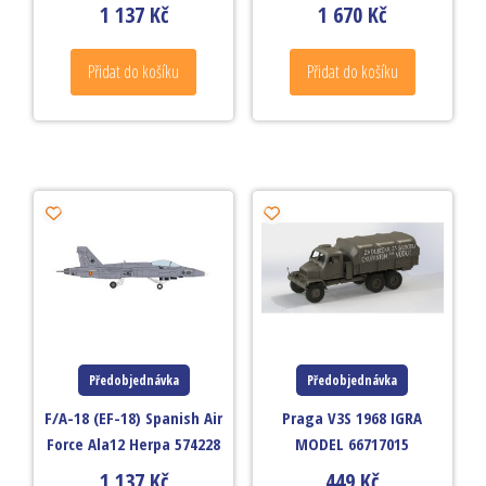
1 137
Kč
1 670
Kč
Přidat do košíku
Přidat do košíku
Předobjednávka
Předobjednávka
F/A-18 (EF-18) Spanish Air
Praga V3S 1968 IGRA
Force Ala12 Herpa 574228
MODEL 66717015
1 137
Kč
449
Kč