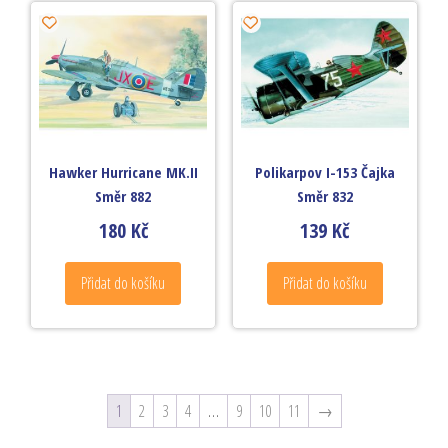
Hawker Hurricane MK.II
Polikarpov I-153 Čajka
Směr 882
Směr 832
180
Kč
139
Kč
Přidat do košíku
Přidat do košíku
1
2
3
4
…
9
10
11
→