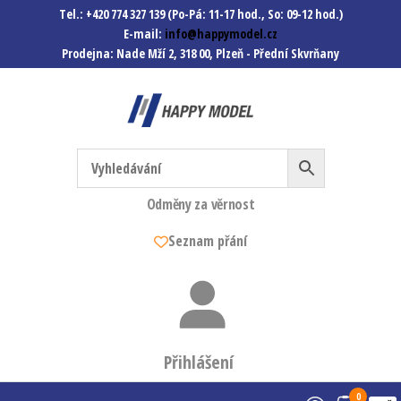
Tel.: +420 774 327 139 (Po-Pá: 11-17 hod., So: 09-12 hod.)
E-mail:
info@happymodel.cz
Prodejna: Nade Mží 2, 318 00, Plzeň - Přední Skvrňany
Happymodel.cz
Modely autíček, modelová
železnice, mašinky, vagóny a
mnohem víc.
Odměny za věrnost
Seznam přání
Přihlášení
0