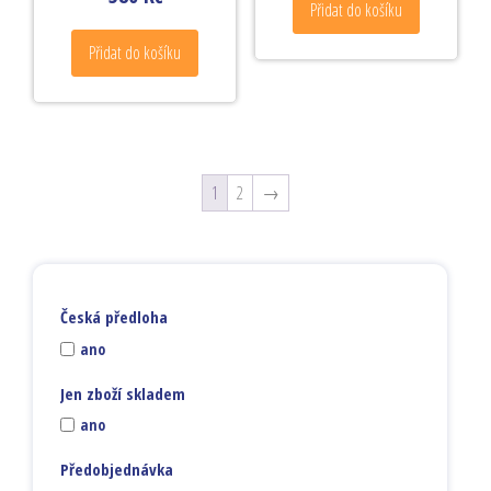
Přidat do košíku
Přidat do košíku
1
2
→
Česká předloha
ano
Jen zboží skladem
ano
Předobjednávka