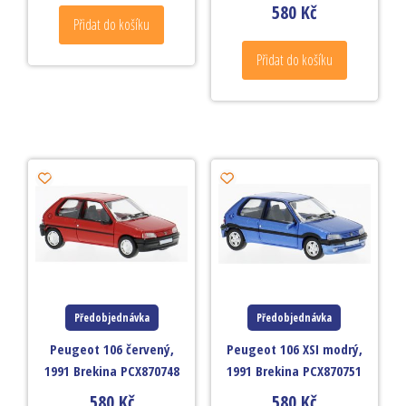
580
Kč
Přidat do košíku
Přidat do košíku
Předobjednávka
Předobjednávka
Peugeot 106 červený,
Peugeot 106 XSI modrý,
1991 Brekina PCX870748
1991 Brekina PCX870751
580
Kč
580
Kč