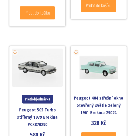
Přidat do košíku
Přidat do košíku
Peugeot 404 střešní okno
Předobjednávka
otevřený světle zelený
Peugeot 505 Turbo
1961 Brekina 29024
stříbrný 1979 Brekina
328
Kč
PCX870290
580
Kč