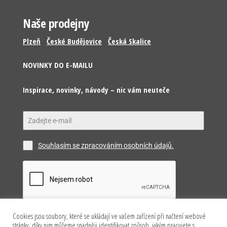
Naše prodejny
Plzeň
České Budějovice
Česká Skalice
NOVINKY DO E-MAILU
Inspirace, novinky, návody – nic vám neuteče
Souhlasím se zpracováním osobních údajů.
Cookies jsou soubory, které se ukládají ve vašem zařízení při načtení webové
Odeslat
stránky, díky nim můžeme snadněji identifikovat způsob, jakým pracujete s