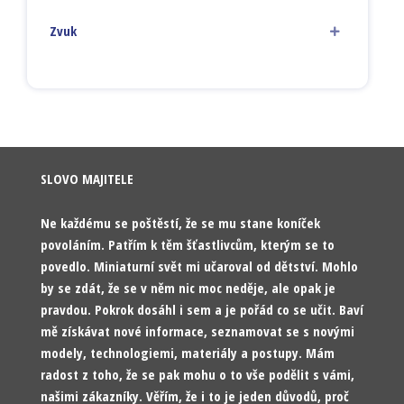
Zvuk
SLOVO MAJITELE
Ne každému se poštěstí, že se mu stane koníček
povoláním. Patřím k těm šťastlivcům, kterým se to
povedlo. Miniaturní svět mi učaroval od dětství. Mohlo
by se zdát, že se v něm nic moc neděje, ale opak je
pravdou. Pokrok dosáhl i sem a je pořád co se učit. Baví
mě získávat nové informace, seznamovat se s novými
modely, technologiemi, materiály a postupy. Mám
radost z toho, že se pak mohu o to vše podělit s vámi,
našimi zákazníky. Věřím, že i to je jeden důvodů, proč