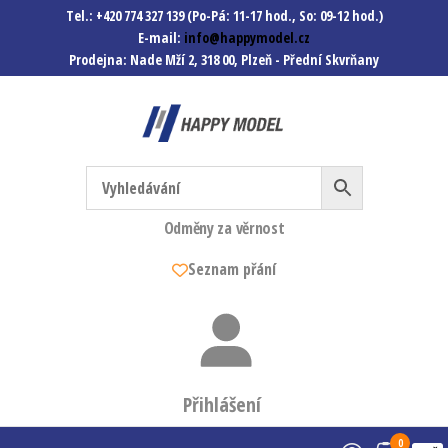
Tel.: +420 774 327 139 (Po-Pá: 11-17 hod., So: 09-12 hod.)
E-mail:
info@happymodel.cz
Prodejna: Nade Mží 2, 318 00, Plzeň - Přední Skvrňany
Happymodel.cz
Modely autíček, modelová
železnice, mašinky, vagóny a
mnohem víc.
Odměny za věrnost
Seznam přání
Přihlášení
0