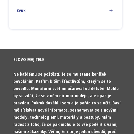
Zvuk
SLOVO MAJITELE
Ne každému se poštěstí, že se mu stane koníček
povoláním. Patřím k těm šťastlivcům, kterým se to
povedlo. Miniaturní svět mi učaroval od dětství. Mohlo
by se zdát, že se v něm nic moc neděje, ale opak je
pravdou. Pokrok dosáhl i sem a je pořád co se učit. Baví
mě získávat nové informace, seznamovat se s novými
modely, technologiemi, materiály a postupy. Mám
radost z toho, že se pak mohu o to vše podělit s vámi,
našimi zákazníky. Věřím, že i to je jeden důvodů, proč