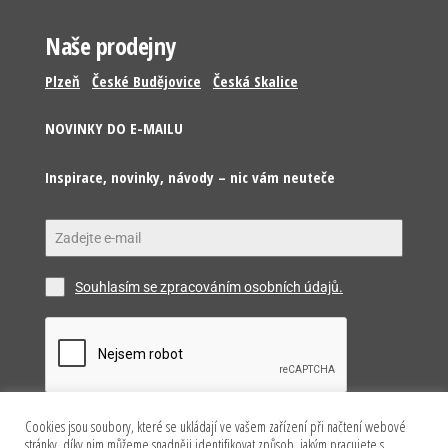
Naše prodejny
Plzeň
České Budějovice
Česká Skalice
NOVINKY DO E-MAILU
Inspirace, novinky, návody – nic vám neuteče
Souhlasím se zpracováním osobních údajů.
Cookies jsou soubory, které se ukládají ve vašem zařízení při načtení webové
Odeslat
stránky, díky nim můžeme snadněji identifikovat způsob, jakým pracujete s