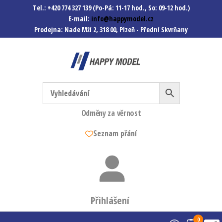
Tel.: +420 774 327 139 (Po-Pá: 11-17 hod., So: 09-12 hod.)
E-mail:
info@happymodel.cz
Prodejna: Nade Mží 2, 318 00, Plzeň - Přední Skvrňany
Happymodel.cz
Modely autíček, modelová
železnice, mašinky, vagóny a
mnohem víc.
Odměny za věrnost
Seznam přání
Přihlášení
0