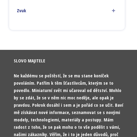
Zvuk
SLOVO MAJITELE
Ne každému se poštěstí, že se mu stane koníček
povoláním. Patřím k těm šťastlivcům, kterým se to
povedlo. Miniaturní svět mi učaroval od dětství. Mohlo
by se zdát, že se v něm nic moc neděje, ale opak je
pravdou. Pokrok dosáhl i sem a je pořád co se učit. Baví
mě získávat nové informace, seznamovat se s novými
modely, technologiemi, materiály a postupy. Mám
radost z toho, že se pak mohu o to vše podělit s vámi,
našimi zákazníky. Věřím, že i to je jeden důvodů, proč