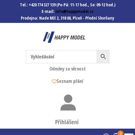
Tel.: +420 774 327 139 (Po-Pá: 11-17 hod., So: 09-12 hod.)
E-mail:
info@happymodel.cz
Prodejna: Nade Mží 2, 318 00, Plzeň - Přední Skvrňany
Happymodel.cz
Modely autíček, modelová
železnice, mašinky, vagóny a
mnohem víc.
Odměny za věrnost
Seznam přání
Přihlášení
0