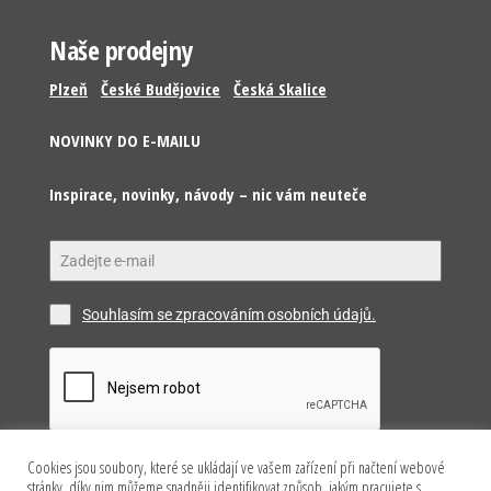
Naše prodejny
Plzeň
České Budějovice
Česká Skalice
NOVINKY DO E-MAILU
Inspirace, novinky, návody – nic vám neuteče
Souhlasím se zpracováním osobních údajů.
Cookies jsou soubory, které se ukládají ve vašem zařízení při načtení webové
Odeslat
stránky, díky nim můžeme snadněji identifikovat způsob, jakým pracujete s