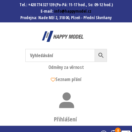
Tel.: +420 774 327 139 (Po-Pá: 11-17 hod., So: 09-12 hod.)
E-mail:
info@happymodel.cz
Prodejna: Nade Mží 2, 318 00, Plzeň - Přední Skvrňany
Happymodel.cz
Modely autíček, modelová
železnice, mašinky, vagóny a
mnohem víc.
Odměny za věrnost
Seznam přání
Přihlášení
0