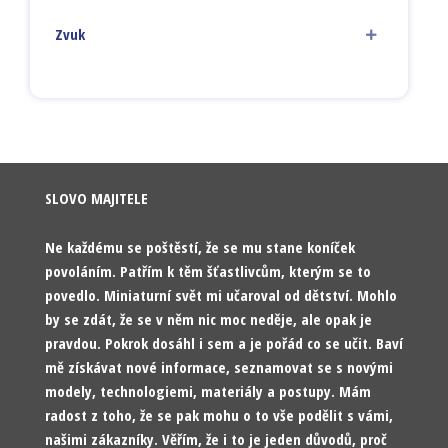
Zvuk
SLOVO MAJITELE
Ne každému se poštěstí, že se mu stane koníček
povoláním. Patřím k těm šťastlivcům, kterým se to
povedlo. Miniaturní svět mi učaroval od dětství. Mohlo
by se zdát, že se v něm nic moc neděje, ale opak je
pravdou. Pokrok dosáhl i sem a je pořád co se učit. Baví
mě získávat nové informace, seznamovat se s novými
modely, technologiemi, materiály a postupy. Mám
radost z toho, že se pak mohu o to vše podělit s vámi,
našimi zákazníky. Věřím, že i to je jeden důvodů, proč