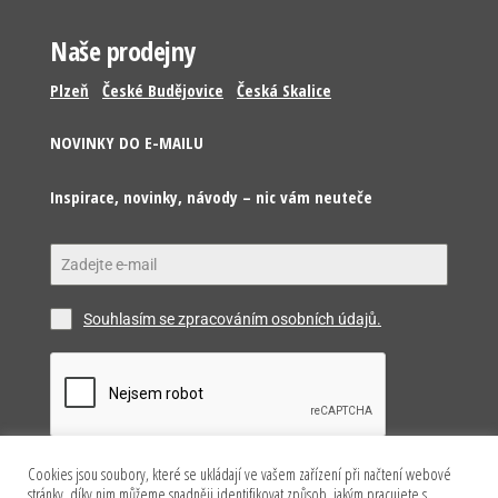
Naše prodejny
Plzeň
České Budějovice
Česká Skalice
NOVINKY DO E-MAILU
Inspirace, novinky, návody – nic vám neuteče
Souhlasím se zpracováním osobních údajů.
Cookies jsou soubory, které se ukládají ve vašem zařízení při načtení webové
Odeslat
stránky, díky nim můžeme snadněji identifikovat způsob, jakým pracujete s