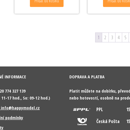
Přidat do košíku
Přidat do koší
1
2
3
4
5
NÉ INFORMACE
DOPRAVA A PLATBA
420 774 327 139
Platit můžete na dobírku, přev
 11-17 hod., So: 09-12 hod.)
nebo hotovostí, osobně na prod
: info@happymodel.cz
PPL
15
ní podmínky
Česká Pošta
15
ty