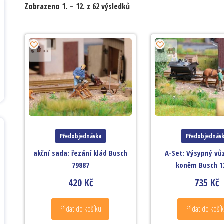
Zobrazeno 1. – 12. z 62 výsledků
Předobjednávka
Předobjednáv
akční sada: řezání klád Busch
A-Set: Výsypný vů
79887
koněm Busch 1
420
Kč
735
Kč
Přidat do košíku
Přidat do koší