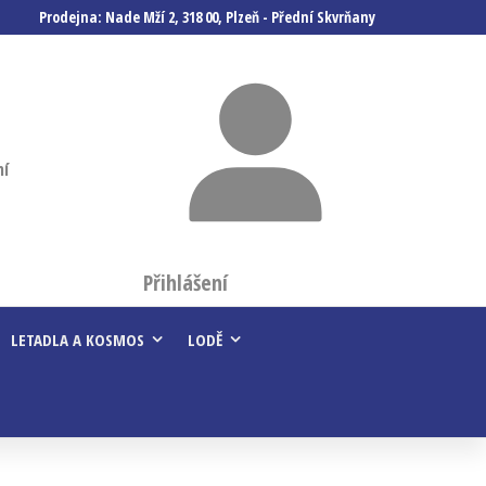
Prodejna: Nade Mží 2, 318 00, Plzeň - Přední Skvrňany
ní
Přihlášení
LETADLA A KOSMOS
LODĚ