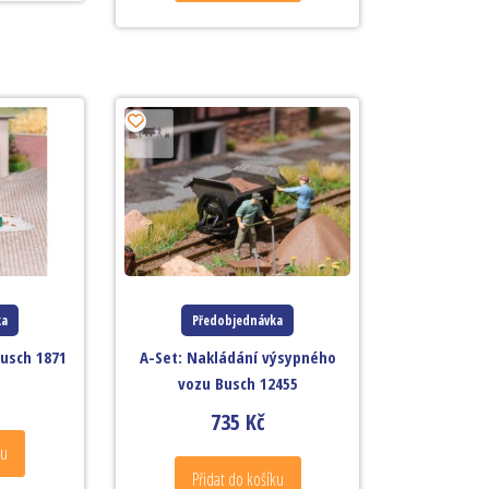
ka
Předobjednávka
usch 1871
A-Set: Nakládání výsypného
vozu Busch 12455
735
Kč
ku
Přidat do košíku