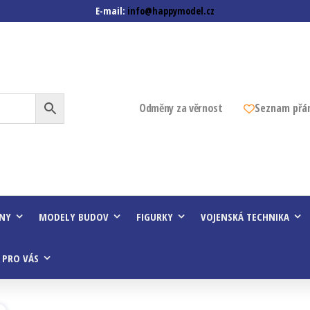
E-mail:
info@happymodel.cz
z
Odměny za věrnost
Seznam přá
INY
MODELY BUDOV
FIGURKY
VOJENSKÁ TECHNIKA
 PRO VÁS