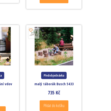
ka
Předobjednávka
ání vdov
malý táborák Busch 5433
735
Kč
Přidat do košíku