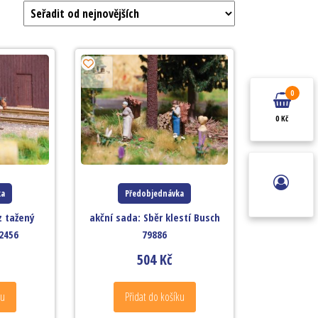
0
0 Kč
ka
Předobjednávka
z tažený
akční sada: Sběr klestí Busch
2456
79886
504
Kč
ku
Přidat do košíku