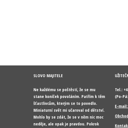
SLOVO MAJITELE
UŽITEČ
Ne každému se poštěstí, že se mu
Tel.: +
stane koníček povoláním. Patřím k těm
(Po-Pá:
šťastlivcům, kterým se to povedlo.
E-mail
Miniaturní svět mi učaroval od dětství.
Obchod
Mohlo by se zdát, že se v něm nic moc
neděje, ale opak je pravdou. Pokrok
Kontak