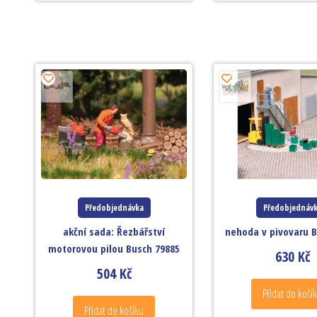
Předobjednávka
Předobjednáv
akční sada: Řezbářství
nehoda v pivovaru B
motorovou pilou Busch 79885
630
Kč
504
Kč
Přidat do koší
Přidat do košíku