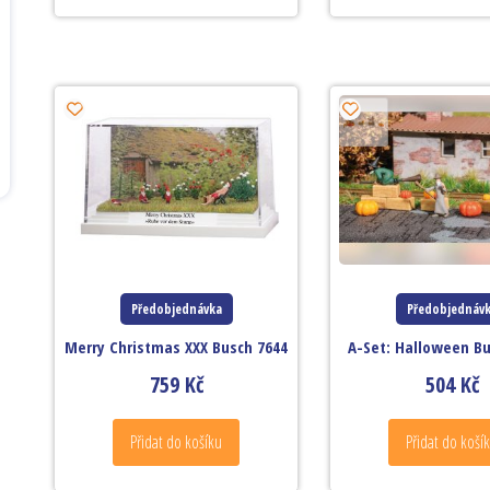
Předobjednávka
Předobjednáv
Merry Christmas XXX Busch 7644
A-Set: Halloween Bu
759
Kč
504
Kč
Přidat do košíku
Přidat do koší