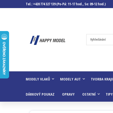
Tel.: +420 774 327 139 (Po-Pá: 11-17 hod., So: 09-12 hod.)
Happymodel.c
Modely
autíček,
modelová
železnice,
mašinky,
vagóny a
mnohem
víc.
MODELY VLAKŮ
MODELY AUT
TVORBA KRAJ
DÁRKOVÝ POUKAZ
OPRAVY
OSTATNÍ
TIPY