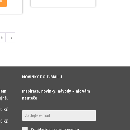
ku
6
→
NOVINKY DO E-MAILU
odem
Inspirace, novinky, návody – nic vám
ejně.
neuteče
0 Kč
0 Kč
Souhlasím se zpracováním