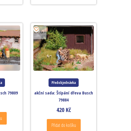
ka
Předobjednávka
sch 79809
akční sada: Štípání dřeva Busch
79884
420
Kč
ku
Přidat do košíku