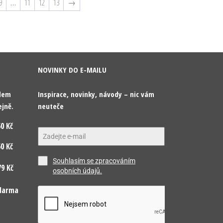
9
…
11
12
13
→
NOVINKY DO E-MAILU
odem
Inspirace, novinky, návody – nic vám
ejně.
neuteče
0 Kč
0 Kč
Souhlasím se zpracováním
9 Kč
osobních údajů.
darma