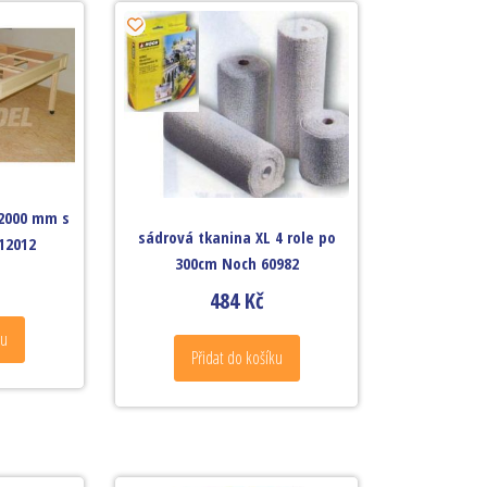
 2000 mm s
sádrová tkanina XL 4 role po
12012
300cm Noch 60982
484
Kč
ku
Přidat do košíku