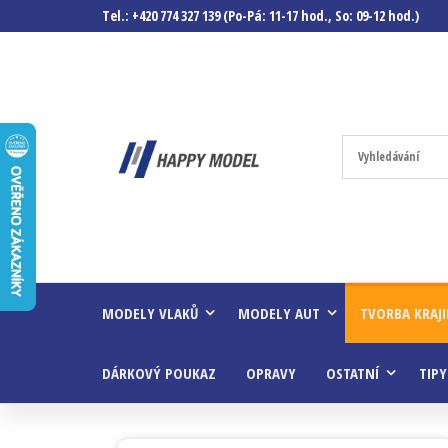
Tel.: +420 774 327 139 (Po-Pá: 11-17 hod., So: 09-12 hod.)
Happymodel.c
Modely
autíček,
modelová
železnice,
mašinky,
vagóny a
mnohem
víc.
MODELY VLAKŮ
MODELY AUT
TVORBA KRAJ
DÁRKOVÝ POUKAZ
OPRAVY
OSTATNÍ
TIPY