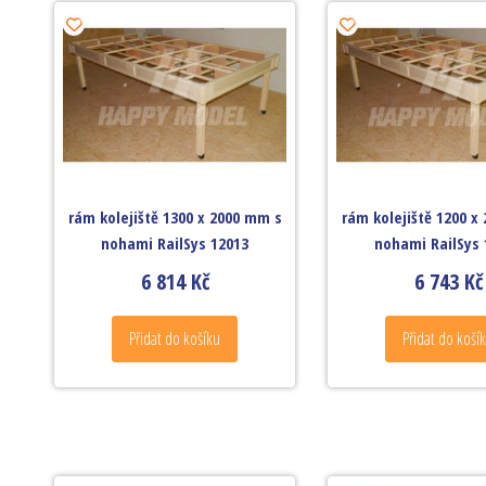
rám kolejiště 1300 x 2000 mm s
rám kolejiště 1200 x
nohami RailSys 12013
nohami RailSys 
6 814
Kč
6 743
Kč
Přidat do košíku
Přidat do koší