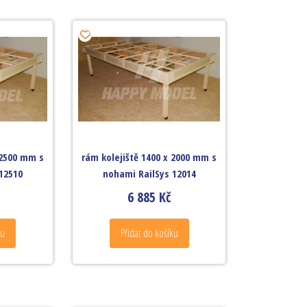
 2500 mm s
rám kolejiště 1400 x 2000 mm s
12510
nohami RailSys 12014
6 885
Kč
ku
Přidat do košíku