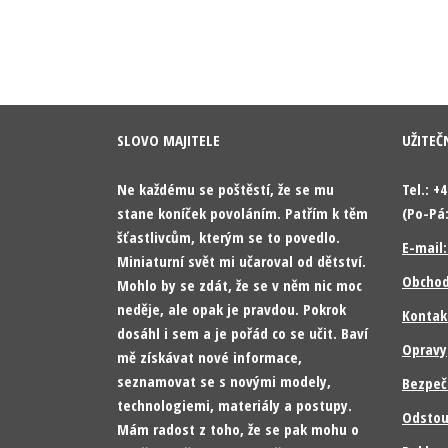
SLOVO MAJITELE
UŽITEČ
Ne každému se poštěstí, že se mu
Tel.: +
stane koníček povoláním. Patřím k těm
(Po-Pá:
šťastlivcům, kterým se to povedlo.
E-mail
Miniaturní svět mi učaroval od dětství.
Obchod
Mohlo by se zdát, že se v něm nic moc
neděje, ale opak je pravdou. Pokrok
Kontak
dosáhl i sem a je pořád co se učit. Baví
Opravy
mě získávat nové informace,
seznamovat se s novými modely,
Bezpeč
technologiemi, materiály a postupy.
Odstou
Mám radost z toho, že se pak mohu o