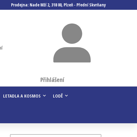
Prodejna: Nade Mží 2, 318 00, Plzeň - Přední Skvrňany
ní
Přihlášení
LETADLA A KOSMOS
LODĚ