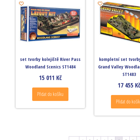
set tvorby kolejiště River Pass
kompletní set tvorby
Woodland Scenics ST1484
Grand Valley Woodla
ST1483
15 011
Kč
17 455
K
Přidat do košíku
Přidat do koší