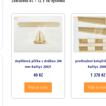
Zobrazeno 61. – 72. z 147 výsledků
doplňková příčka s drážkou 200
prodloužení kolejišt
mm RailSys 20021
RailSys 200
49
Kč
1 378
Kč
Přidat do košíku
Přidat do koší