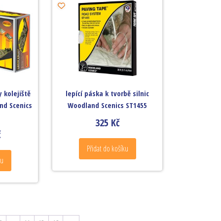
 kolejiště
lepící páska k tvorbě silnic
nd Scenics
Woodland Scenics ST1455
325
Kč
č
Přidat do košíku
ku