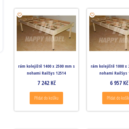
rám kolejiště 1400 x 2500 mm s
rám kolejiště 1000 x
nohami RailSys 12514
nohami RailSys 
7 242
Kč
6 957
Kč
Přidat do košíku
Přidat do koší