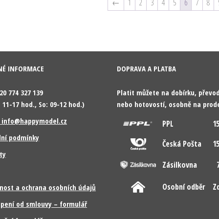
←
1
2
3
4
5
6
7
8
NÉ INFORMACE
DOPRAVA A PLATBA
420 774 327 139
Platit můžete na dobírku, přev
 11-17 hod., So: 09-12 hod.)
nebo hotovostí, osobně na prod
: info@happymodel.cz
PPL
15
ní podmínky
Česká Pošta
15
ty
Zásilkovna
7
Osobní odběr
Z
nost a ochrana osobních údajů
pení od smlouvy – formulář