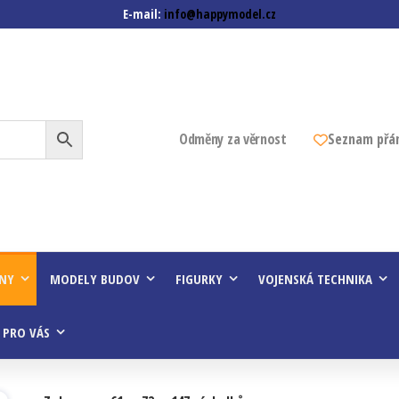
E-mail:
info@happymodel.cz
z
Odměny za věrnost
Seznam přá
INY
MODELY BUDOV
FIGURKY
VOJENSKÁ TECHNIKA
 PRO VÁS