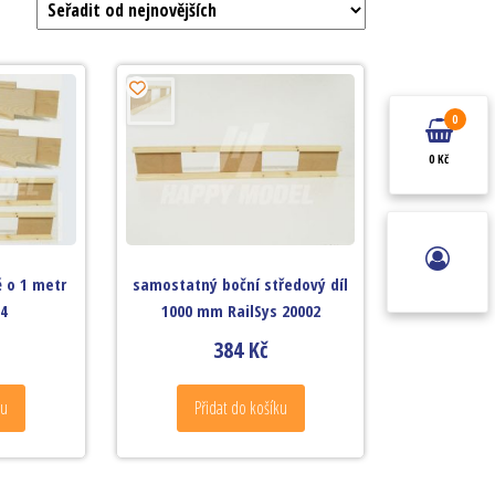
0
0 Kč
ě o 1 metr
samostatný boční středový díl
04
1000 mm RailSys 20002
384
Kč
ku
Přidat do košíku