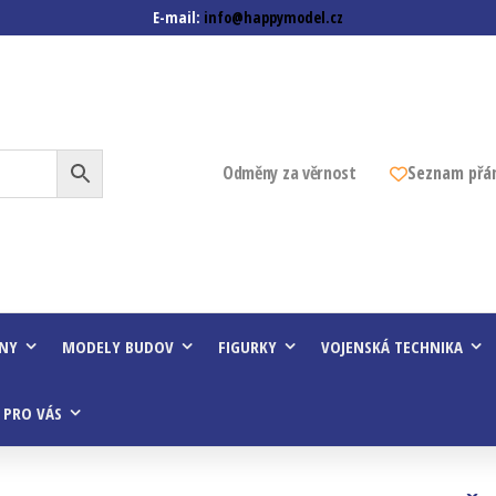
E-mail:
info@happymodel.cz
z
Odměny za věrnost
Seznam přá
INY
MODELY BUDOV
FIGURKY
VOJENSKÁ TECHNIKA
 PRO VÁS