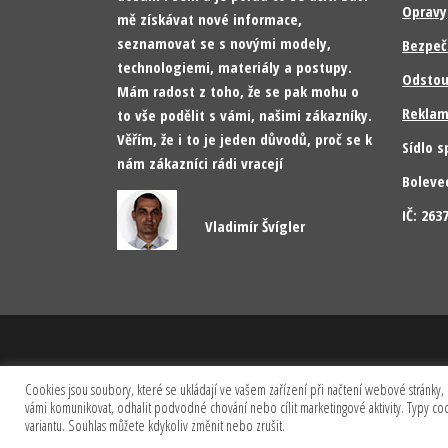
Opravy
mě získávat nové informace,
seznamovat se s novými modely,
Bezpeč
technologiemi, materiály a postupy.
Odstou
Mám radost z toho, že se pak mohu o
Reklam
to vše podělit s vámi, našimi zákazníky.
Věřím, že i to je jeden důvodů, proč se k
Sídlo s
nám zákazníci rádi vracejí
Boleve
IČ: 26
Vladimír Švígler
Cookies jsou soubory, které se ukládají ve vašem zařízení při načtení webové stránky, 
vámi komunikovat, odhalit podvodné chování nebo cílit marketingové aktivity. Typy c
variantu. Souhlas můžete kdykoliv změnit nebo zrušit.