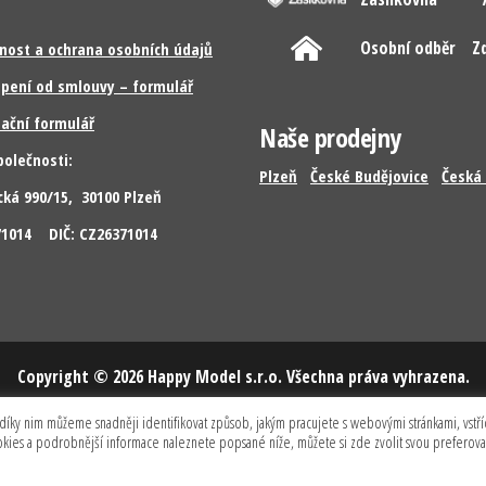
Osobní odběr
Z
nost a ochrana osobních údajů
pení od smlouvy – formulář
ační formulář
Naše prodejny
polečnosti:
Plzeň
České Budějovice
Česká 
cká 990/15, 30100 Plzeň
371014 DIČ: CZ26371014
Copyright © 2026 Happy Model s.r.o. Všechna práva vyhrazena.
díky nim můžeme snadněji identifikovat způsob, jakým pracujete s webovými stránkami, vstříc
ookies a podrobnější informace naleznete popsané níže, můžete si zde zvolit svou preferov