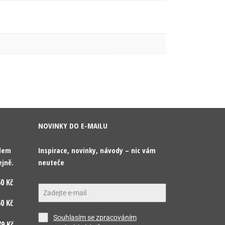
NOVINKY DO E-MAILU
odem
Inspirace, novinky, návody – nic vám
ejně.
neuteče
0 Kč
0 Kč
Souhlasím se zpracováním
9 Kč