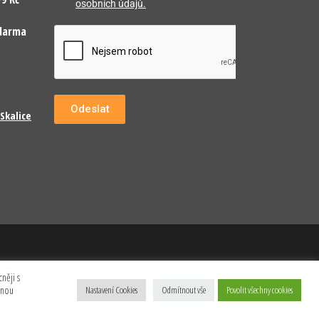
osobních údajů.
darma
Odeslat
Skalice
něji s
anou
Nastavení Cookies
Odmítnout vše
Povolit všechny cookies