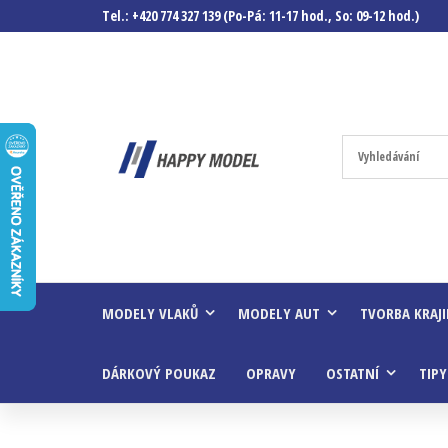
Tel.: +420 774 327 139 (Po-Pá: 11-17 hod., So: 09-12 hod.)
Happymodel.c
Modely
autíček,
modelová
železnice,
mašinky,
vagóny a
mnohem
víc.
MODELY VLAKŮ
MODELY AUT
TVORBA KRAJ
DÁRKOVÝ POUKAZ
OPRAVY
OSTATNÍ
TIPY