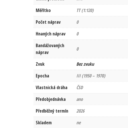
Měřítko
TT (1:120)
Počet náprav
0
Hnaných náprav
0
Bandážovaných
0
náprav
Zvuk
Bez zvuku
Epocha
III (1950 – 1970)
Vlastnická dráha
ČSD
Předobjednávka
ano
Předběžný termín
2026
Skladem
ne