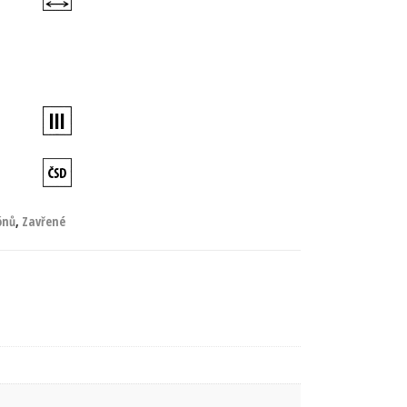
ónů
,
Zavřené