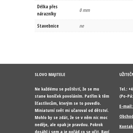
Délka přes
0 mm
nárazníky
Stavebnice
ne
SLOVO MAJITELE
UŽITEČ
Ne každému se poštěstí, že se mu
Tel.: +
stane koníček povoláním. Patřím k těm
(Po-Pá:
šťastlivcům, kterým se to povedlo.
E-mail
Miniaturní svět mi učaroval od dětství.
Obchod
Mohlo by se zdát, že se v něm nic moc
neděje, ale opak je pravdou. Pokrok
Kontak
dosáhl i sem a je pořád co se učit. Baví