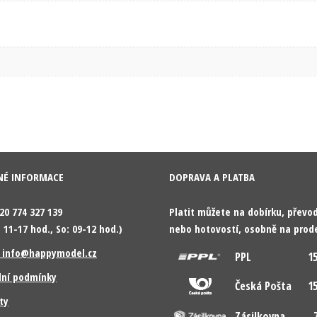
NÉ INFORMACE
DOPRAVA A PLATBA
420 774 327 139
Platit můžete na dobírku, přev
 11-17 hod., So: 09-12 hod.)
nebo hotovostí, osobně na prod
: info@happymodel.cz
PPL
15
ní podmínky
Česká Pošta
15
ty
Zásilkovna
7