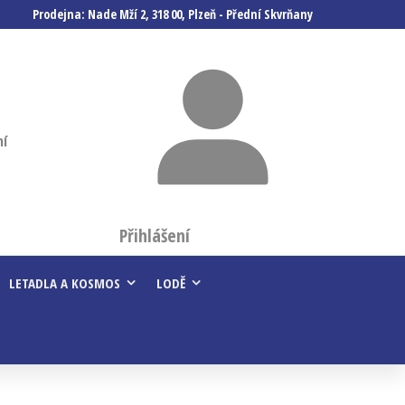
Prodejna: Nade Mží 2, 318 00, Plzeň - Přední Skvrňany
ní
Přihlášení
LETADLA A KOSMOS
LODĚ