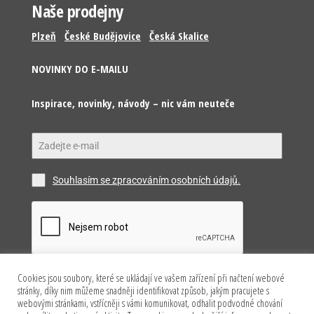
Naše prodejny
Plzeň
České Budějovice
Česká Skalice
NOVINKY DO E-MAILU
Inspirace, novinky, návody – nic vám neuteče
Souhlasím se zpracováním osobních údajů.
Cookies jsou soubory, které se ukládají ve vašem zařízení při načtení webové
Odeslat
stránky, díky nim můžeme snadněji identifikovat způsob, jakým pracujete s
webovými stránkami, vstřícněji s vámi komunikovat, odhalit podvodné chování