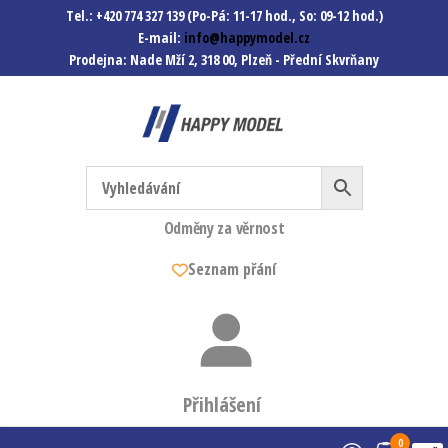
Tel.: +420 774 327 139 (Po-Pá: 11-17 hod., So: 09-12 hod.)
E-mail:
info@happymodel.cz
Prodejna: Nade Mží 2, 318 00, Plzeň - Přední Skvrňany
Happymodel.cz
Modely autíček, modelová
železnice, mašinky, vagóny a
mnohem víc.
Odměny za věrnost
Seznam přání
Přihlášení
0