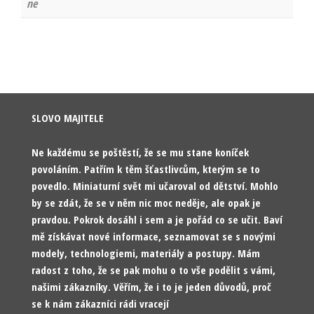
ne
SLOVO MAJITELE
Ne každému se poštěstí, že se mu stane koníček
povoláním. Patřím k těm šťastlivcům, kterým se to
povedlo. Miniaturní svět mi učaroval od dětství. Mohlo
by se zdát, že se v něm nic moc neděje, ale opak je
pravdou. Pokrok dosáhl i sem a je pořád co se učit. Baví
mě získávat nové informace, seznamovat se s novými
modely, technologiemi, materiály a postupy. Mám
radost z toho, že se pak mohu o to vše podělit s vámi,
našimi zákazníky. Věřím, že i to je jeden důvodů, proč
se k nám zákazníci rádi vracejí