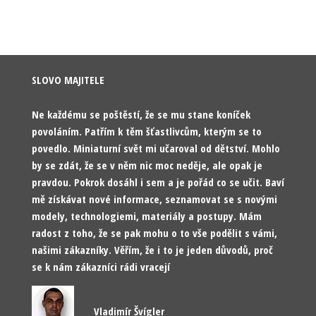
SLOVO MAJITELE
Ne každému se poštěstí, že se mu stane koníček
povoláním. Patřím k těm šťastlivcům, kterým se to
povedlo. Miniaturní svět mi učaroval od dětství. Mohlo
by se zdát, že se v něm nic moc neděje, ale opak je
pravdou. Pokrok dosáhl i sem a je pořád co se učit. Baví
mě získávat nové informace, seznamovat se s novými
modely, technologiemi, materiály a postupy. Mám
radost z toho, že se pak mohu o to vše podělit s vámi,
našimi zákazníky. Věřím, že i to je jeden důvodů, proč
se k nám zákazníci rádi vracejí
Vladimír Švígler