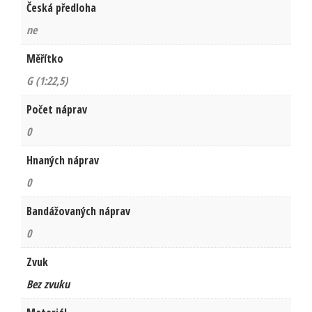
Česká předloha
ne
Měřítko
G (1:22,5)
Počet náprav
0
Hnaných náprav
0
Bandážovaných náprav
0
Zvuk
Bez zvuku