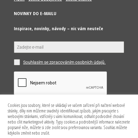
NOVINKY DO E-MAILU
Inspirace, novinky, návody – nic vám neuteče
Souhlasím se zpracováním osobních údajů.
Cookies jsou soubory, které se ukládají ve vašem zařízení při načtení webové
Odeslat
stránky, díky nim můžeme snadněji identifikovat způsob, jakým pracujete s
webovými stránkami, vstřícněji s vámi komunikovat, odhalit podvodné chování
nebo cílit marketingové aktivity. Typy cookies a podrobnější informace naleznete
popsané níže, můžete si zde zvolit svou preferovanou variantu. Souhlas můžete
kdykoliv změnit nebo zrušit.