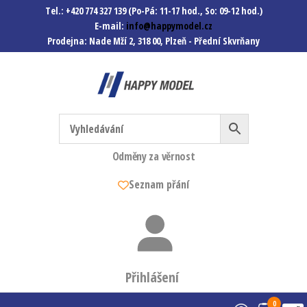
Tel.: +420 774 327 139 (Po-Pá: 11-17 hod., So: 09-12 hod.)
E-mail:
info@happymodel.cz
Prodejna: Nade Mží 2, 318 00, Plzeň - Přední Skvrňany
Happymodel.cz
Modely autíček, modelová
železnice, mašinky, vagóny a
mnohem víc.
Odměny za věrnost
Seznam přání
Přihlášení
0