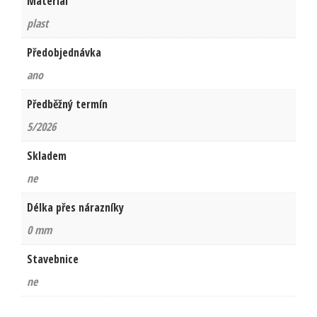
Materiál
plast
Předobjednávka
ano
Předběžný termín
5/2026
Skladem
ne
Délka přes nárazníky
0 mm
Stavebnice
ne