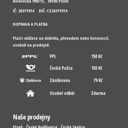
Bolevecká 990/15, 30100 Plzeň
IČ: 26371014 DIČ: CZ26371014
DOPRAVA A PLATBA
Platit můžete na dobírku, převodem nebo hotovostí,
osobně na prodejně.
PPL
150 Kč
Česká Pošta
150 Kč
Zásilkovna
79 Kč
Osobní odběr
Zdarma
Naše prodejny
Plzeň
České Budějovice
Česká Skalice