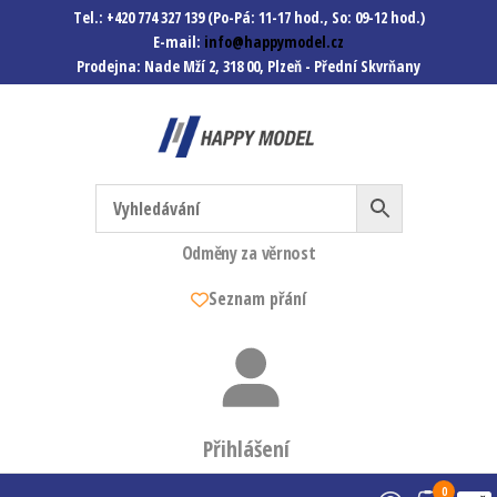
Tel.: +420 774 327 139 (Po-Pá: 11-17 hod., So: 09-12 hod.)
E-mail:
info@happymodel.cz
Prodejna: Nade Mží 2, 318 00, Plzeň - Přední Skvrňany
Happymodel.cz
Modely autíček, modelová
železnice, mašinky, vagóny a
mnohem víc.
Odměny za věrnost
Seznam přání
Přihlášení
0