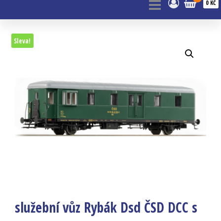
0 KČ
Sleva!
služební vůz Rybák Dsd ČSD DCC s