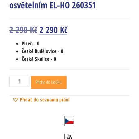
osvětelním EL-HO 260351
2 290
Kč
2 290
Kč
Plzeň
- 0
České Budějovice
- 0
Česká Skalice
- 0
Přidat do košíku
Přidat do seznamu přání