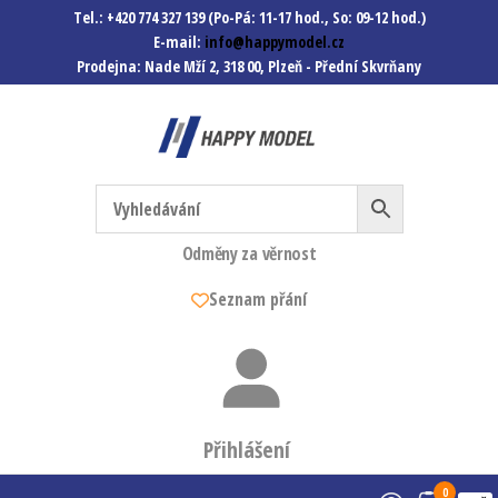
Tel.: +420 774 327 139 (Po-Pá: 11-17 hod., So: 09-12 hod.)
E-mail:
info@happymodel.cz
Prodejna: Nade Mží 2, 318 00, Plzeň - Přední Skvrňany
Happymodel.cz
Modely autíček, modelová
železnice, mašinky, vagóny a
mnohem víc.
Odměny za věrnost
Seznam přání
Přihlášení
0