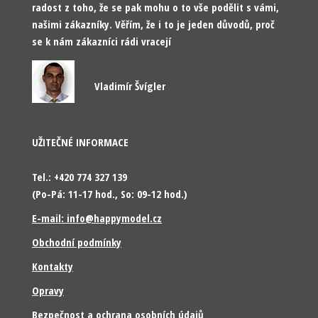
radost z toho, že se pak mohu o to vše podělit s vámi,
našimi zákazníky. Věřím, že i to je jeden důvodů, proč
se k nám zákazníci rádi vracejí
Vladimír Švígler
UŽITEČNÉ INFORMACE
Tel.: +420 774 327 139
(Po-Pá: 11-17 hod., So: 09-12 hod.)
E-mail: info@happymodel.cz
Obchodní podmínky
Kontakty
Opravy
Bezpečnost a ochrana osobních údajů