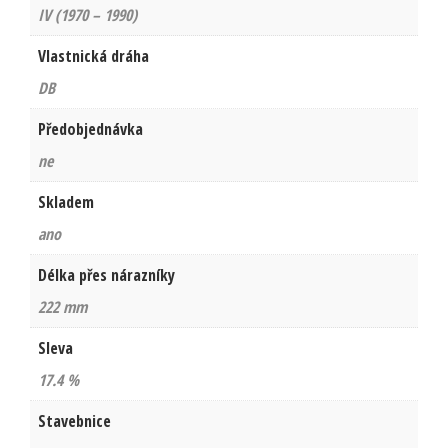
IV (1970 – 1990)
Vlastnická dráha
DB
Předobjednávka
ne
Skladem
ano
Délka přes nárazníky
222 mm
Sleva
17.4 %
Stavebnice