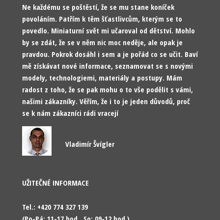
Ne každému se poštěstí, že se mu stane koníček
povoláním. Patřím k těm šťastlivcům, kterým se to
povedlo. Miniaturní svět mi učaroval od dětství. Mohlo
by se zdát, že se v něm nic moc neděje, ale opak je
pravdou. Pokrok dosáhl i sem a je pořád co se učit. Baví
mě získávat nové informace, seznamovat se s novými
modely, technologiemi, materiály a postupy. Mám
radost z toho, že se pak mohu o to vše podělit s vámi,
našimi zákazníky. Věřím, že i to je jeden důvodů, proč
se k nám zákazníci rádi vracejí
Vladimír Švígler
UŽITEČNÉ INFORMACE
Tel.: +420 774 327 139
(Po-Pá: 11-17 hod., So: 09-12 hod.)