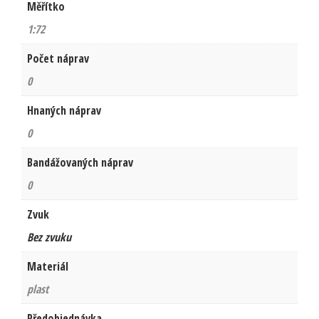
Měřítko
1:72
Počet náprav
0
Hnaných náprav
0
Bandážovaných náprav
0
Zvuk
Bez zvuku
Materiál
plast
Předobjednávka