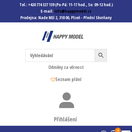
Tel.: +420 774 327 139 (Po-Pá: 11-17 hod., So: 09-12 hod.)
E-mail:
info@happymodel.cz
Prodejna: Nade Mží 2, 318 00, Plzeň - Přední Skvrňany
Happymodel.cz
Modely autíček, modelová
železnice, mašinky, vagóny a
mnohem víc.
Odměny za věrnost
Seznam přání
Přihlášení
0