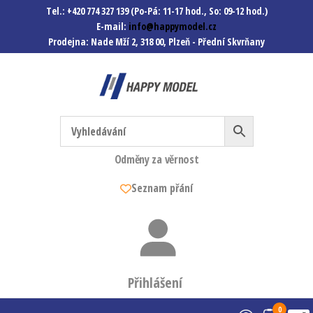
Tel.: +420 774 327 139 (Po-Pá: 11-17 hod., So: 09-12 hod.)
E-mail:
info@happymodel.cz
Prodejna: Nade Mží 2, 318 00, Plzeň - Přední Skvrňany
Happymodel.cz
Modely autíček, modelová
železnice, mašinky, vagóny a
mnohem víc.
Odměny za věrnost
Seznam přání
Přihlášení
0