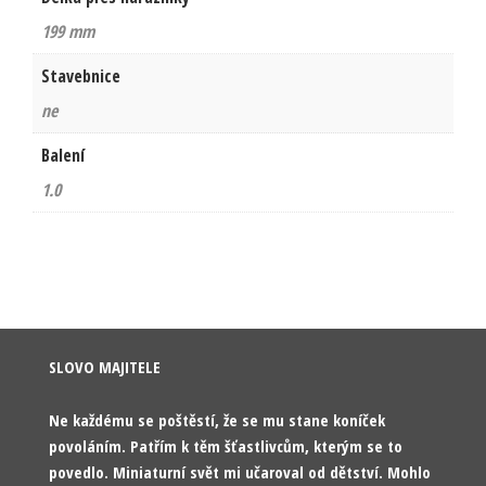
199 mm
Stavebnice
ne
Balení
1.0
SLOVO MAJITELE
Ne každému se poštěstí, že se mu stane koníček
povoláním. Patřím k těm šťastlivcům, kterým se to
povedlo. Miniaturní svět mi učaroval od dětství. Mohlo