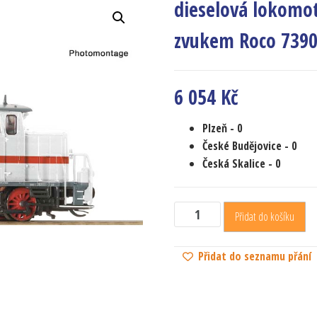
dieselová lokomot
zvukem Roco 739
6 054
Kč
Plzeň
- 0
České Budějovice
- 0
Česká Skalice
- 0
Přidat do košíku
Přidat do seznamu přání