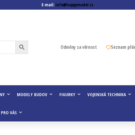
E-mail:
info@happymodel.cz
z
Odměny za věrnost
Seznam přá
INY
MODELY BUDOV
FIGURKY
VOJENSKÁ TECHNIKA
 PRO VÁS