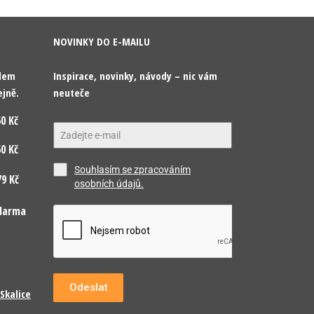
NOVINKY DO E-MAILU
odem
Inspirace, novinky, návody – nic vám
ejně.
neuteče
0 Kč
0 Kč
Souhlasím se zpracováním
9 Kč
osobních údajů.
darma
Odeslat
Skalice