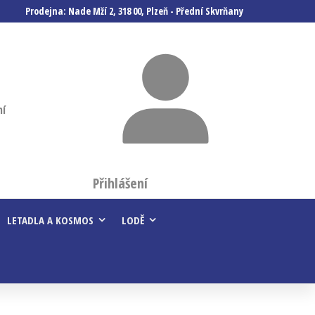
Prodejna: Nade Mží 2, 318 00, Plzeň - Přední Skvrňany
ní
Přihlášení
LETADLA A KOSMOS
LODĚ