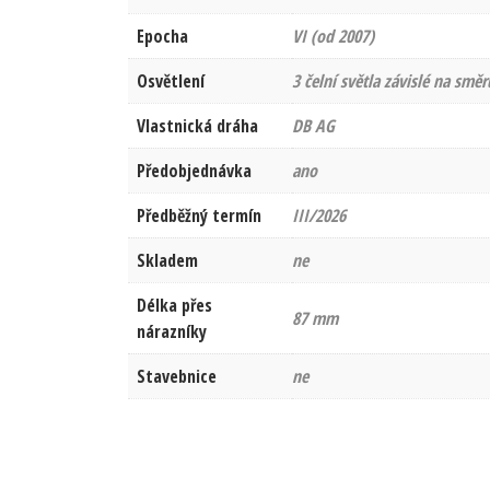
Epocha
VI (od 2007)
Osvětlení
3 čelní světla závislé na směr
Vlastnická dráha
DB AG
Předobjednávka
ano
Předběžný termín
III/2026
Skladem
ne
Délka přes
87 mm
nárazníky
Stavebnice
ne