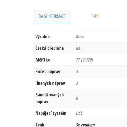
DALŠÍ INFORMACE
POPIS
Výrobce
Roco
Česká předloha
ne
Měřítko
TT (1:120)
Počet náprav
3
Hnaných náprav
3
Bandážovaných
0
náprav
Napájecí systém
DCC
Zvuk
Se zvukem