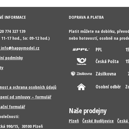
NÉ INFORMACE
DOPRAVA A PLATBA
420 774 327 139
Platit můžete na dobírku, přev
 11-17 hod., So: 09-12 hod.)
nebo hotovostí, osobně na prod
: info@happymodel.cz
PPL
15
ní podmínky
Česká Pošta
15
ty
Zásilkovna
7
Osobní odběr
Z
nost a ochrana osobních údajů
pení od smlouvy – formulář
ační formulář
Naše prodejny
polečnosti:
Plzeň
České Budějovice
Česká 
cká 990/15, 30100 Plzeň