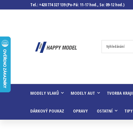
Tel.: +420 774 327 139 (Po-Pá: 11-17 hod., So: 09-12 hod.)
Happymodel.c
Modely
autíček,
modelová
železnice,
mašinky,
vagóny a
mnohem
víc.
MODELY VLAKŮ
MODELY AUT
TVORBA KRAJ
DÁRKOVÝ POUKAZ
OPRAVY
OSTATNÍ
TIPY