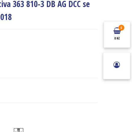
iva 363 810-3 DB AG DCC se
0018
0
0 Kč