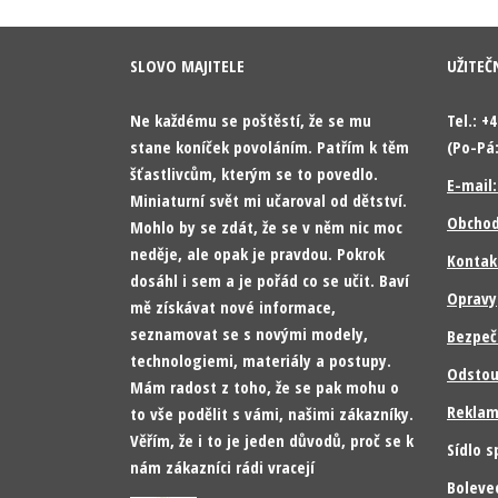
SLOVO MAJITELE
UŽITEČ
Ne každému se poštěstí, že se mu
Tel.: +
stane koníček povoláním. Patřím k těm
(Po-Pá:
šťastlivcům, kterým se to povedlo.
E-mail
Miniaturní svět mi učaroval od dětství.
Obchod
Mohlo by se zdát, že se v něm nic moc
neděje, ale opak je pravdou. Pokrok
Kontak
dosáhl i sem a je pořád co se učit. Baví
Opravy
mě získávat nové informace,
seznamovat se s novými modely,
Bezpeč
technologiemi, materiály a postupy.
Odstou
Mám radost z toho, že se pak mohu o
Reklam
to vše podělit s vámi, našimi zákazníky.
Věřím, že i to je jeden důvodů, proč se k
Sídlo s
nám zákazníci rádi vracejí
Boleve